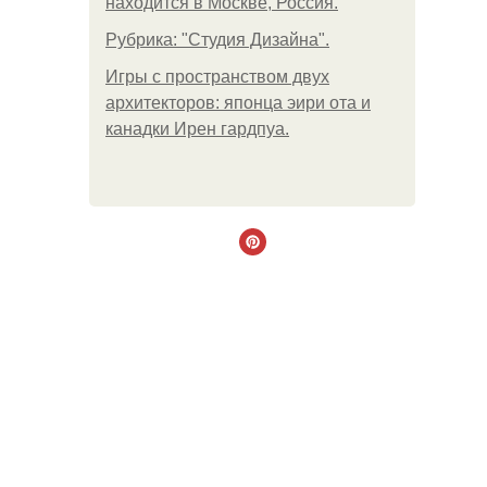
находится в Москве, Россия.
Рубрика: "Студия Дизайна".
Игры с пространством двух
архитекторов: японца эири ота и
канадки Ирен гардпуа.