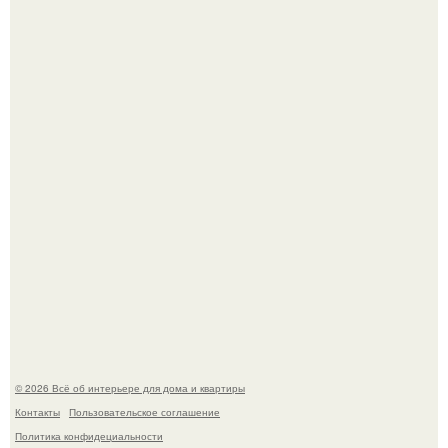
Невеста без права выбора: как показ Samuel Cirnansck
2012 года превратил подиум в манифест против
принуждения.
Сокровища из Hoff.
© 2026 Всё об интерьере для дома и квартиры
Контакты
Пользовательское соглашение
Политика конфидециальности