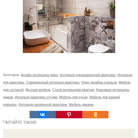
Категории:
Дизайн интерьера дома
,
Интерьер однокомнатной квартиры
,
Интерьер
для квартиры
,
Современный интерьер квартиры
,
Идеи дизайна спальни
,
Мебель
для гостиной
,
Детская мебель
,
Стили интерьеров квартир
,
Красивые интерьеры
домов
,
Интерьер квартиры студии
,
Мебель для кухни
,
Мебель для ванной
комнаты
,
Интерьер маленькой квартиры
,
Мебель диваны
Читайте также