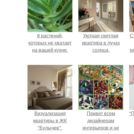
8 растений,
Уютная светлая
С
которых не хватает
квартира в лучах
на вашей кухне.
солнца.
р
Визуализация
Привет всем
"
квартиры в ЖК
дизайнерам
"Булычев".
интерьеров и не