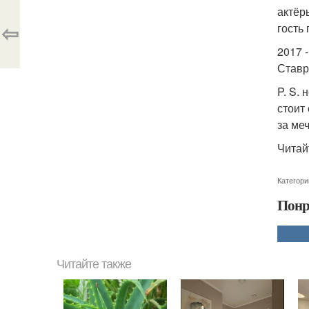
актёр
⇦
гость
2017 
Ставр
P. S.
стоит
за ме
Читай
Категори
Понр
Читайте также