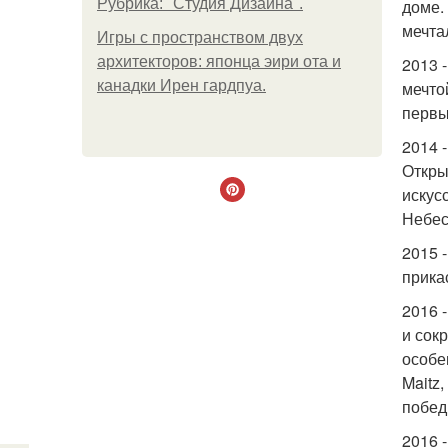
Рубрика: "Студия Дизайна".
доме.
мечта
Игры с пространством двух
архитекторов: японца эири ота и
2013 
канадки Ирен гардпуа.
мечто
первы
2014 
Откры
искус
Небес
2015 
прика
2016 
и сок
особе
Maitz
побед
2016 