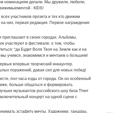
ем номинациям делали. Мы дружили, любили,
движимыемечтой - КIDS!
 всех участников проэкта и тех кто движим
 на них, первая редакция. Первое награждение
и приглашают в своих городах. Альбомы.
к участвуют в фестивале. о том, чтобы
иться: "да Будет Воля Твоя на Земле как и на
 мы учимся, знакомимся и мечтаем о большем!
Впервые впервые творческий инкаунтер.
ошлых поражений, давая сил для новых побед!
есте, пол часа езды от города. Он он особенный
лиже, больше общаться и формировать
учших музыкантов российского шоу биза Therr
заключительный концерт на одной сцене с
ринимать эстафету мечты. Художники, танцоры,