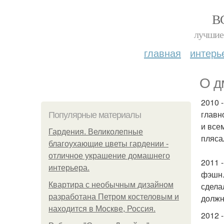
В
лучшие 
главная
интерь
О дм
2010 
главн
Популярные материалы
и все
Гардения. Великолепные
пляса
благоухающие цветы гардении -
отличное украшение домашнего
2011 
интерьера.
фэшн.
Квартира с необычным дизайном
сдела
разработана Петром костеловым и
должн
находится в Москве, Россия.
2012 