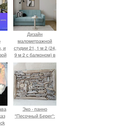
Дизайн
о
малометражной
, и
студии 21, 1 м 2 (24,
зой
9 м 2 с балконом) в
ы.
Краснодаре.
ава
Эко - панно
каз
"Песочный Берег":
sck