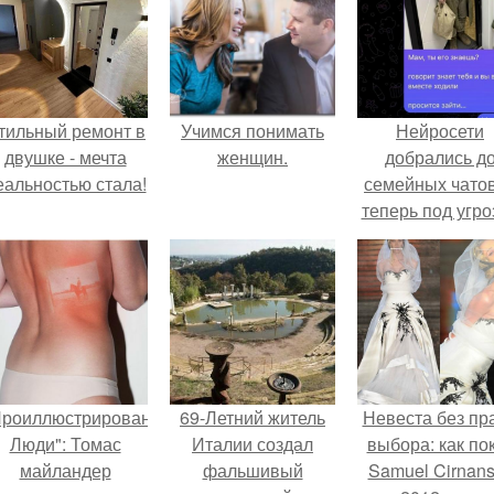
тильный ремонт в
Учимся понимать
Нейросети
двушке - мечта
женщин.
добрались д
еальностью стала!
семейных чатов
теперь под угро
мамины нерв
Проиллюстрированные
69-Летний житель
Невеста без пр
Люди": Томас
Италии создал
выбора: как по
майландер
фальшивый
Samuel Cirnan