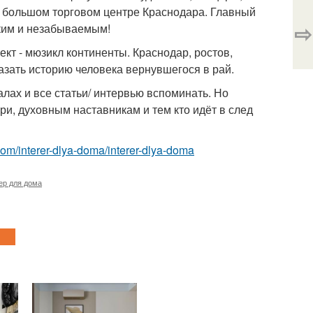
 большом торговом центре Краснодара. Главный
⇨
рким и незабываемым!
ект - мюзикл континенты. Краснодар, ростов,
азать историю человека вернувшегося в рай.
алах и все статьи/ интервью вспоминать. Но
юри, духовным наставникам и тем кто идёт в след
t.com/interer-dlya-doma/interer-dlya-doma
ер для дома