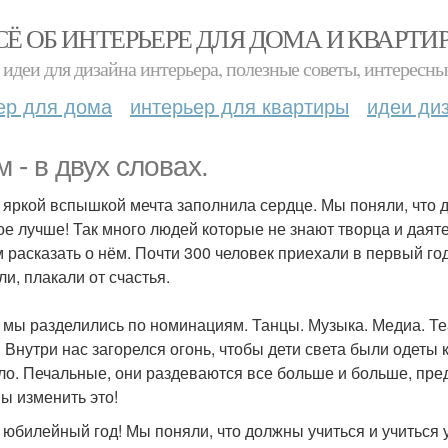
СЁ ОБ ИНТЕРЬЕРЕ ДЛЯ ДОМА И КВАРТИ
идеи для дизайна интерьера, полезные советы, интересны
ер для дома
интерьер для квартиры
идеи ди
 - в двух словах.
- яркой вспышкой мечта заполнила сердце. Мы поняли, что 
ое лучше! Так много людей которые не знают творца и даят
м расказать о нём. Почти 300 человек приехали в первый го
ли, плакали от счастья.
- мы разделились по номинациям. Танцы. Музыка. Медиа. Те
 Внутри нас загорелся огонь, чтобы дети света были одеты 
ло. Печальные, они раздеваются все больше и больше, пред
ы изменить это!
- юбилейный год! Мы поняли, что должны учиться и учиться 