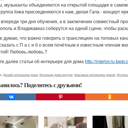
ы, музыканты объединяются на открытой площадке в самом
 группа Iowa присоеденяются к нам, делая Гала - концерт я
- впереди три дня обучения, а в заключении совместный про
ополь и Владикавказ соберутся на одной сцене, чтобы раск
 не думаю, что важно говорить о трансляциях на топовых кан
 сказать с П а с и б о всем почётным и известным членам ж
чтой! Любовь.любовь.?
те далее статьи об интерьере для дома
http://interior.ru-bes
и:
Дизайн интерьера дома
,
Интерьер дома внутри
,
Красивые интерьеры домов
,
Интерь
авилось? Поделитесь с друзьями!