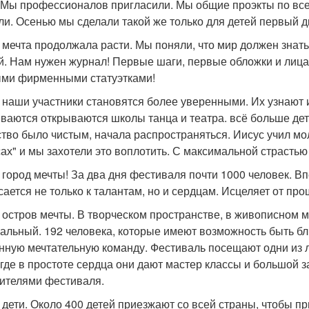
 Мы профессионалов пригласили. Мы общие проэкты по вс
ли. Осенью мы сделали такой же только для детей первый 
- мечта продолжала расти. Мы поняли, что мир должен знать
й. Нам нужен журнал! Первые шаги, первые обложки и лица
ми фирменными статуэтками!
- наши участники становятся более уверенными. Их узнают 
ваются открываются школы танца и театра. всё больше дето
ство было чистым, начала распространяться. Иисус учил мол
ах" и мы захотели это воплотить. С максимальной страстью
- город мечты! За два дня фестиваля почти 1000 человек. 
сается не только к талантам, но и сердцам. Исцеляет от пр
- остров мечты. В творческом пространстве, в живописном м
ральный. 192 человека, которые имеют возможность быть б
нную мечтательную команду. Фестиваль посещают одни из л
, где в простоте сердца они дают мастер классы и большой 
ителями фестиваля.
- дети. Около 400 детей приезжают со всей страны, чтобы п