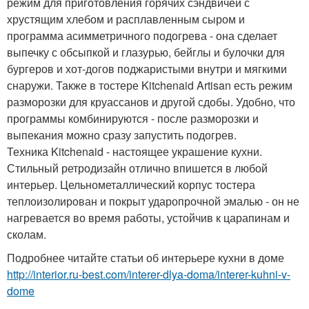
режим для приготовления горячих сэндвичей с
хрустящим хлебом и расплавленным сыром и
программа асимметричного подогрева - она сделает
выпечку с обсыпкой и глазурью, бейглы и булочки для
бургеров и хот-догов поджаристыми внутри и мягкими
снаружи. Также в тостере Kitchenaid Artisan есть режим
разморозки для круассанов и другой сдобы. Удобно, что
программы комбинируются - после разморозки и
выпекания можно сразу запустить подогрев.
Техника Kitchenaid - настоящее украшение кухни.
Стильный ретродизайн отлично впишется в любой
интерьер. Цельнометаллический корпус тостера
теплоизолирован и покрыт ударопрочной эмалью - он не
нагревается во время работы, устойчив к царапинам и
сколам.
Подробнее читайте статьи об интерьере кухни в доме
http://interior.ru-best.com/interer-dlya-doma/interer-kuhni-v-
dome