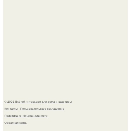
Нейросети добрались до семейных чатов, и теперь под
угрозой мамины нервы.
Круг замкнулся: психологиня Вероника Степанова снова
вышла замуж за собственного бывшего мужа.
© 2026 Всё об интерьере для дома и квартиры
Контакты
Пользовательское соглашение
Политика конфидециальности
Обратная связь