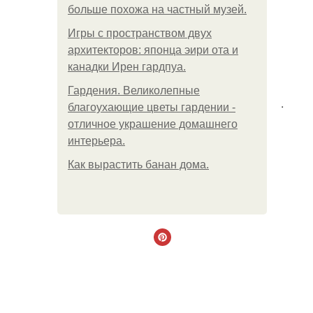
больше похожа на частный музей.
Игры с пространством двух
архитекторов: японца эири ота и
канадки Ирен гардпуа.
Гардения. Великолепные
.
благоухающие цветы гардении -
отличное украшение домашнего
интерьера.
Как вырастить банан дома.