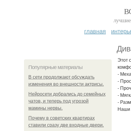
В
лучшие 
главная
интерь
Див
Этот 
комфо
Популярные материалы
- Мех
В сети продолжают обсуждать
- Про
изменения во внешности актрисы.
- Проч
Нейросети добрались до семейных
- Мяг
чатов, и теперь под угрозой
- Раз
мамины нервы.
Наши 
Почему в советских квартирах
ставили сразу две входные двери.