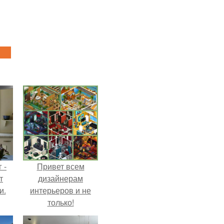
 -
Привет всем
т
дизайнерам
и.
интерьеров и не
только!