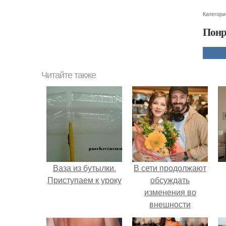
Категори
Понр
Читайте также
Ваза из бутылки.
В сети продолжают
Приступаем к уроку
обсуждать
изменения во
внешности
актрисы.