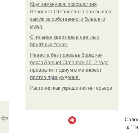
Круг замкнулся: психологиня
Вероника Степанова снова вышла
замуж за собственного бывшего
мужа.
Стильная квартира в светлых
приятных тонах.
Невеста без права выбора: как
показ Samuel Cirnansck 2012 года
превратил подиум в манифест
против принуждения.
Растения как украшения интерьера.
⇦
Салон
тд "Ти