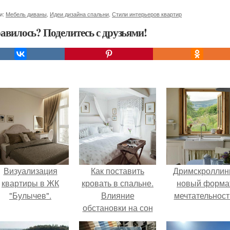
и:
Мебель диваны
,
Идеи дизайна спальни
,
Стили интерьеров квартир
авилось? Поделитесь с друзьями!
Визуализация
Как поставить
Дримскроллинг
квартиры в ЖК
кровать в спальне.
новый форма
"Булычев".
Влияние
мечтательност
обстановки на сон