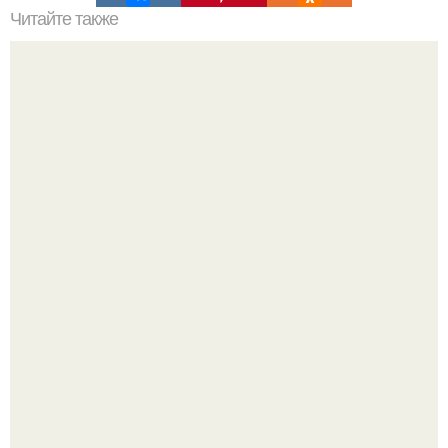
Читайте также
Как поставить кровать в спальне. Влияние обстановки на
сон
Я не дизайнер интерьеров и никогда им не была.