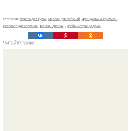
Категории:
Мебель для кухни
,
Мебель для гостиной
,
Идеи дизайна прихожей
,
Интерьер для квартиры
,
Мебель диваны
,
Дизайн интерьера дома
Читайте также
Ваза из бутылки. Приступаем к уроку