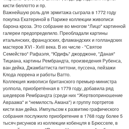
кисти беллотто и пр.
Важнейшую роль для эрмитажа сыграла в 1772 году
покупка Екатериной в Париже коллекции живописи
барона кроза. Это собрание во многом "Лицо" картинной
галереи предопределило. Преобладали картины
итальянских, французских, фламандских и голландских
мастеров XVI - Xviii века. В их числе - "Святое
Семейство" Рафаэля, "Юдифь" джорджоне, "Даная"
Тициана, картины Рембрандта, произведения Рубенса,
ван дейка, Джамбаттиста питтони, пуссена, пейзажи
Клода лоррена и работы Ватто.
Коллекция живописи британского премьер-министра
уолпола, приобретённая в 1779 году, добавила ряд
шедевров Рембрандта (среди них "Жертвоприношение
Авраама" и "немилость Амана") и группу портретов
кисти ван дейка. Импульсом к развитию графического
собрания послужило приобретение в 1768 году более 5
тысяч рисунков из коллекции кобенцля в Брюсселе, в