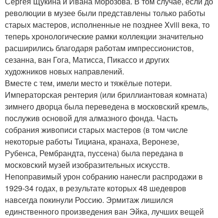
Сергея Щукина и Ивана Морозова. В том случае, если до
революции в музее были представлены только работы
старых мастеров, исполненные не позднее Xviii века, то
теперь хронологические рамки коллекции значительно
расширились благодаря работам импрессионистов,
сезанна, ван Гога, Матисса, Пикассо и других
художников новых направлений.
Вместе с тем, имели место и тяжёлые потери.
Императорская рентерия (или бриллиантовая комната)
зимнего дворца была переведена в московский кремль,
послужив основой для алмазного фонда. Часть
собрания живописи старых мастеров (в том числе
некоторые работы Тициана, кранаха, Веронезе,
Рубенса, Рембрандта, пуссена) была передана в
московский музей изобразительных искусств.
Непоправимый урон собранию нанесли распродажи в
1929-34 годах, в результате которых 48 шедевров
навсегда покинули Россию. Эрмитаж лишился
единственного произведения ван Эйка, лучших вещей