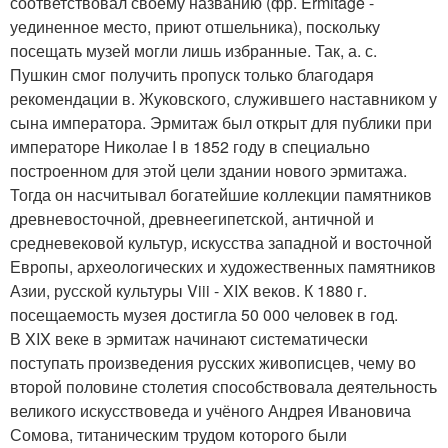
соответствовал своему названию (фр. Ermitage -
уединенное место, приют отшельника), поскольку
посещать музей могли лишь избранные. Так, а. с.
Пушкин смог получить пропуск только благодаря
рекомендации в. Жуковского, служившего наставником у
сына императора. Эрмитаж был открыт для публики при
императоре Николае I в 1852 году в специально
построенном для этой цели здании нового эрмитажа.
Тогда он насчитывал богатейшие коллекции памятников
древневосточной, древнеегипетской, античной и
средневековой культур, искусства западной и восточной
Европы, археологических и художественных памятников
Азии, русской культуры Viii - XIX веков. К 1880 г.
посещаемость музея достигла 50 000 человек в год.
В XIX веке в эрмитаж начинают систематически
поступать произведения русских живописцев, чему во
второй половине столетия способствовала деятельность
великого искусствоведа и учёного Андрея Ивановича
Сомова, титаническим трудом которого были