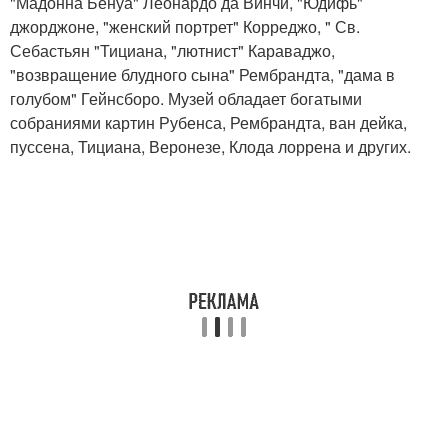
"Мадонна Бенуа" Леонардо да Винчи, "Юдифь"
джорджоне, "женский портрет" Корреджо, " Св.
Себастьян "Тициана, "лютнист" Караваджо,
"возвращение блудного сына" Рембрандта, "дама в
голубом" Гейнсборо. Музей обладает богатыми
собраниями картин Рубенса, Рембрандта, ван дейка,
пуссена, Тициана, Веронезе, Клода лоррена и других.