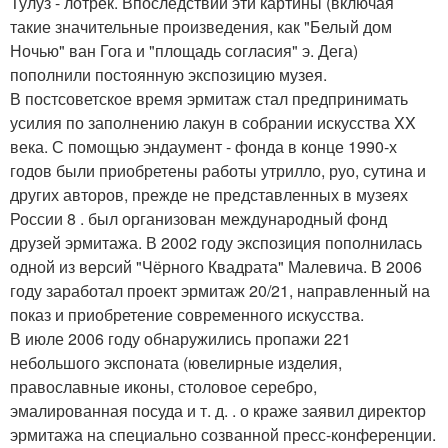
Тулуз - лотрек. Впоследствии эти картины (включая
такие значительные произведения, как "Белый дом
Ночью" ван Гога и "площадь согласия" э. Дега)
пополнили постоянную экспозицию музея.
В постсоветское время эрмитаж стал предпринимать
усилия по заполнению лакун в собрании искусства XX
века. С помощью эндаумент - фонда в конце 1990-х
годов были приобретены работы утрилло, руо, сутина и
других авторов, прежде не представленных в музеях
России 8 . был организован международный фонд
друзей эрмитажа. В 2002 году экспозиция пополнилась
одной из версий "Чёрного Квадрата" Малевича. В 2006
году заработал проект эрмитаж 20/21, направленный на
показ и приобретение современного искусства.
В июле 2006 году обнаружились пропажи 221
небольшого экспоната (ювелирные изделия,
православные иконы, столовое серебро,
эмалированная посуда и т. д. . о краже заявил директор
эрмитажа на специально созванной пресс-конференции.