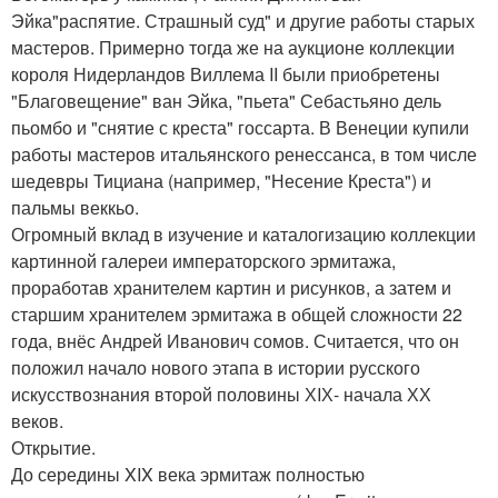
Эйка"распятие. Страшный суд" и другие работы старых
мастеров. Примерно тогда же на аукционе коллекции
короля Нидерландов Виллема II были приобретены
"Благовещение" ван Эйка, "пьета" Себастьяно дель
пьомбо и "снятие с креста" госсарта. В Венеции купили
работы мастеров итальянского ренессанса, в том числе
шедевры Тициана (например, "Несение Креста") и
пальмы веккьо.
Огромный вклад в изучение и каталогизацию коллекции
картинной галереи императорского эрмитажа,
проработав хранителем картин и рисунков, а затем и
старшим хранителем эрмитажа в общей сложности 22
года, внёс Андрей Иванович сомов. Считается, что он
положил начало нового этапа в истории русского
искусствознания второй половины ХIХ- начала ХХ
веков.
Открытие.
До середины XIX века эрмитаж полностью