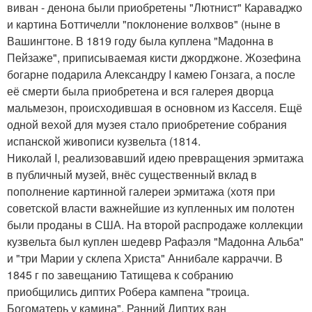
виван - денона были приобретены "Лютнист" Караваджо
и картина Боттичелли "поклонение волхвов" (ныне в
Вашингтоне. В 1819 году была куплена "Мадонна в
Пейзаже", приписываемая кисти джорджоне. Жозефина
богарне подарила Александру I камею Гонзага, а после
её смерти была приобретена и вся галерея дворца
мальмезон, происходившая в основном из Касселя. Ещё
одной вехой для музея стало приобретение собрания
испанской живописи кузвельта (1814.
Николай I, реализовавший идею превращения эрмитажа
в публичный музей, внёс существенный вклад в
пополнение картинной галереи эрмитажа (хотя при
советской власти важнейшие из купленных им полотен
были проданы в США. На второй распродаже коллекции
кузвельта был куплен шедевр Рафаэля "Мадонна Альба"
и "три Марии у склепа Христа" Аннибале карраччи. В
1845 г по завещанию Татищева к собранию
приобщились диптих Робера кампена "троица.
Богоматерь у камина", Ранний Диптих ван