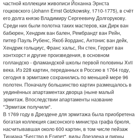
частной коллекции живописи Йоханна Эрнста
гоцковского (Johann Ernst Gotzkowsky, 1710-1775), в счёт
его долга князю Владимиру Сергеевичу Долгорукову.
Среди них были полотна таких мастеров, как Дирк ван
бабюрен, Хендрик ван бален, Рембрандт ван Рейн,
питер Пауль Рубенс, Якоб йорданс, Антонис ван дейк,
Хендрик гольциус, Франс хальс, Ян стен, Геррит ван
хонтхорст и другие произведения, в основном
голландско - фламандской школы первой половины Xvii
века. Из 228 картин, переданных в Россию в 1764 году,
сегодня в эрмитаже сохранились по меньшей мере 96
полотен. Поначалу большинство картин размещалось в
уединённых апартаментах дворца (ныне малый
эрмитаж. Впоследствии апартаменты название
"Эрмитаж получили".
В 1769 году в Дрездене для эрмитажа была приобретена
богатая коллекция саксонского министра графа брюля,
насчитывавшая около 600 картин, в том числе пейзаж
Тициана "Бегство в Египет", виды Дрездена и пирны