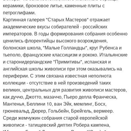
керамики, бронзовое литье, каменные плиты с
петроглифами.
Картинная галерея "Старых Мастеров" отражает
академические вкусы собирателей - российских
императоров. В годы формирования собрания особенно
ценились флорентийцы высокого возрождения,
болонская школа, "Малые Голландцы", круг Рубенса и
тьеполо, французские классицизм и рококо. Итальянские
и старонидерландские "Примитивы", испанская и
английская школы живописи при этом оказывались на
периферии. С этим связана известная неполнота
коллекции - отсутствие в ней произведений таких
великих, центральных для развития живописи мастеров,
как дуччо, Джотто, мазаччо, Пьеро делла Франческа,
Мантенья, Беллини 10, ван Эйк, мемлинг, Босх,
грюневальд, Дюрер, Гольбейн, Брейгель, вермеер.
Среди жемчужин собрания старой европейской
живописи - татищевский диптих Робера кампена,