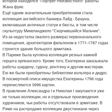
которой находился "Портрет Неизвестного" работы
Жана фуке.
Ещё одним значительным приобретением стала
коллекция английского банкира Лайд - Брауна,
включавшая античные статуи и бюсты, в том числе
скульптуру Микеланджело "Скорчившийся Мальчик".
Из-за недостатка (малого размера) первоначального
помещения, архитектором фельтеном в 1771-1787 годах
строится здание большого эрмитажа.
В Париже была куплена коллекция резных камней
герцога орлеанского. Кроме того, Екатерина заказывала
работы шардену, гудону, рентгену и другим мастерам.
Ею же были приобретены библиотеки вольтера и дидро.
В посмертной описи имущества Екатерины 1796 года
перечисляются 3996 картин.
В правление Александра I и Николая I закупаются уже
не только коллекции, но и отдельные произведения
художников, чьи работы отсутствовали в эрмитаже. В
Риме на распродаже коллекции джустиниани через