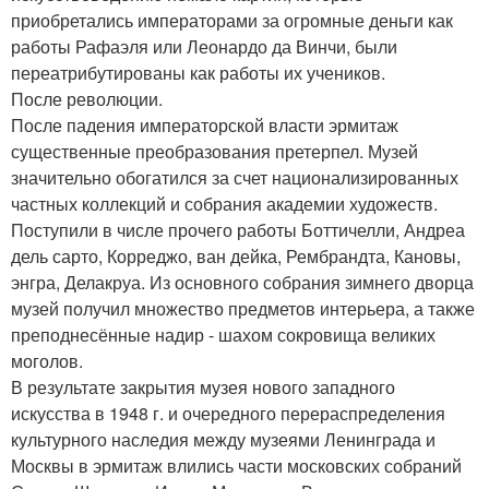
приобретались императорами за огромные деньги как
работы Рафаэля или Леонардо да Винчи, были
переатрибутированы как работы их учеников.
После революции.
После падения императорской власти эрмитаж
существенные преобразования претерпел. Музей
значительно обогатился за счет национализированных
частных коллекций и собрания академии художеств.
Поступили в числе прочего работы Боттичелли, Андреа
дель сарто, Корреджо, ван дейка, Рембрандта, Кановы,
энгра, Делакруа. Из основного собрания зимнего дворца
музей получил множество предметов интерьера, а также
преподнесённые надир - шахом сокровища великих
моголов.
В результате закрытия музея нового западного
искусства в 1948 г. и очередного перераспределения
культурного наследия между музеями Ленинграда и
Москвы в эрмитаж влились части московских собраний