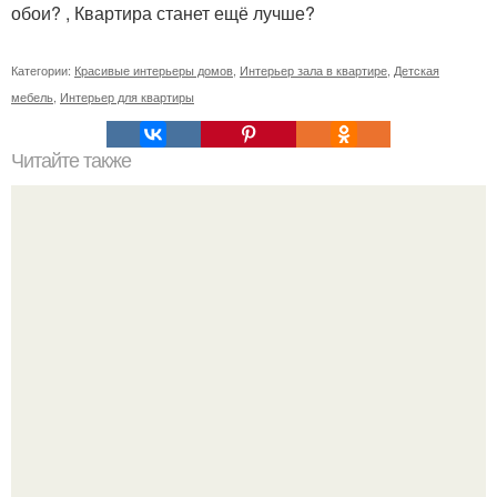
обои? , Квартира станет ещё лучше?
Категории:
Красивые интерьеры домов
,
Интерьер зала в квартире
,
Детская
мебель
,
Интерьер для квартиры
Читайте также
Так какой же потолок всё-таки выбрать?