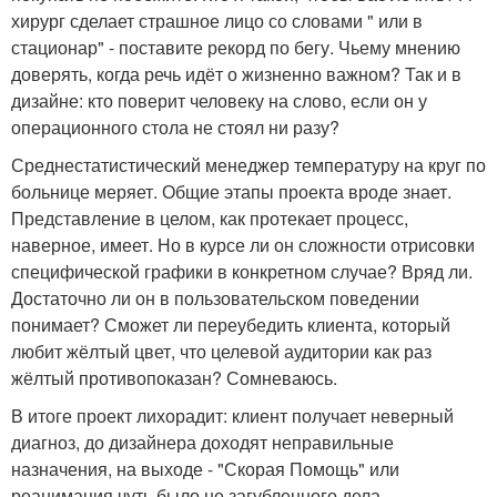
хирург сделает страшное лицо со словами " или в
стационар" - поставите рекорд по бегу. Чьему мнению
доверять, когда речь идёт о жизненно важном? Так и в
дизайне: кто поверит человеку на слово, если он у
операционного стола не стоял ни разу?
Среднестатистический менеджер температуру на круг по
больнице меряет. Общие этапы проекта вроде знает.
Представление в целом, как протекает процесс,
наверное, имеет. Но в курсе ли он сложности отрисовки
специфической графики в конкретном случае? Вряд ли.
Достаточно ли он в пользовательском поведении
понимает? Сможет ли переубедить клиента, который
любит жёлтый цвет, что целевой аудитории как раз
жёлтый противопоказан? Сомневаюсь.
В итоге проект лихорадит: клиент получает неверный
диагноз, до дизайнера доходят неправильные
назначения, на выходе - "Скорая Помощь" или
реанимация чуть было не загубленного дела.