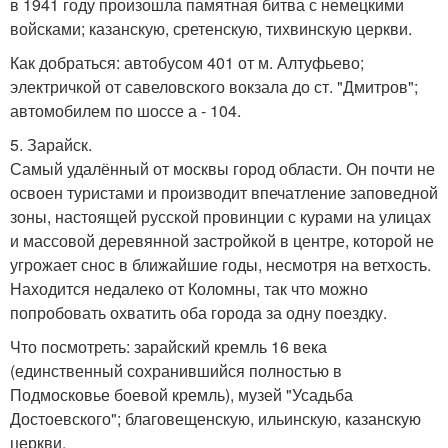
в 1941 году произошла памятная битва с немецкими
войсками; казанскую, сретенскую, тихвинскую церкви.
Как добраться: автобусом 401 от м. Алтуфьево;
электричкой от савеловского вокзала до ст. "Дмитров";
автомобилем по шоссе а - 104.
5. Зарайск.
Самый удалённый от москвы город области. Он почти не
освоен туристами и производит впечатление заповедной
зоны, настоящей русской провинции с курами на улицах
и массовой деревянной застройкой в центре, которой не
угрожает снос в ближайшие годы, несмотря на ветхость.
Находится недалеко от Коломны, так что можно
попробовать охватить оба города за одну поездку.
Что посмотреть: зарайский кремль 16 века
(единственный сохранившийся полностью в
Подмосковье боевой кремль), музей "Усадьба
Достоевского"; благовещенскую, ильинскую, казанскую
церкви.