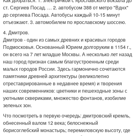
Как добраться: 1. электричкой с ярославского вокзала до
ст. Сергиев Посад. … 2. автобусом 388 от метро "Вднх"
до сергиева Посада. Автобусы каждый 10-15 минут
отъезжают. 3. автомобилем по ярославскому шоссею.
4. Дмитров.
Дмитров - один из самых древних и красивых городов
Подмосковья. Основанный Юрием долгоруким в 1154 г.,
он всего на 7 лет младше Москвы. А несколько лет назад
наш город признан самым благоустроенным среди
малых городов России. Здесь гармонично сочетаются
памятники древней архитектуры (великолепно
отреставрированные в недавнее время) и творения
наших современников: цветники и пешеходные зоны с
уютными сквериками, множество фонтанов, изобилие
зеленых зон.
Что посмотреть в первую очередь: дмитровский кремль,
обнесенный валом 12 века; белоснежный
борисоглебский монастырь; перемиловскую высоту, где