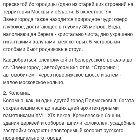
пресвятой богородицы (одно из старейших строений на
территории Москвы и области. В окрестностях
Звенигорода также находится природное чудо: озеро
глубокое, достигающее в глубину 38 метров. Вода,
наполняющая берега - кристально чиста, дно украшено
гигантскими валунами, меж которых 5-метровыми
столбами бьют родниковые струи.
Как добраться: электричкой от белорусского вокзала до
ст. "Звенигород"; автобусом 881 от м. "Строгино";
автомобилем - через новорижское шоссе и затем -
малое московское кольцо.
2. Коломна.
Коломна, как ни один другой город Подмосковья, богата
сохранившимися до наших дней архитектурными
памятниками XVI - XIX веков. Кремлевские башни,
здания церквей и соборов, шпили колоколен, усадебные
застройки создают неповторимый колорит русского
провинциального города.