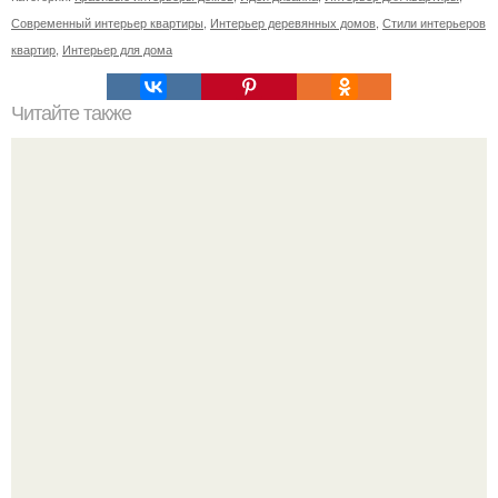
Современный интерьер квартиры
,
Интерьер деревянных домов
,
Стили интерьеров
квартир
,
Интерьер для дома
Читайте также
Энчиладас - традиционное мексиканское блюдо,
представляет собой тортильи с начинкой, завёрнутые в
рулет и запечённые под острым соусом.