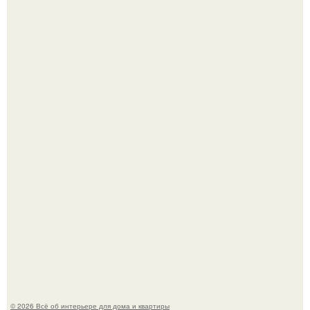
Откуда у дизайнера так много идей?
Привет всем дизайнерам интерьеров и не только!
© 2026 Всё об интерьере для дома и квартиры