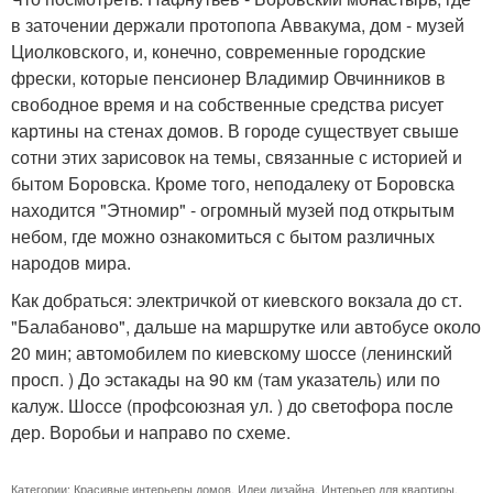
в заточении держали протопопа Аввакума, дом - музей
Циолковского, и, конечно, современные городские
фрески, которые пенсионер Владимир Овчинников в
свободное время и на собственные средства рисует
картины на стенах домов. В городе существует свыше
сотни этих зарисовок на темы, связанные с историей и
бытом Боровска. Кроме того, неподалеку от Боровска
находится "Этномир" - огромный музей под открытым
небом, где можно ознакомиться с бытом различных
народов мира.
Как добраться: электричкой от киевского вокзала до ст.
"Балабаново", дальше на маршрутке или автобусе около
20 мин; автомобилем по киевскому шоссе (ленинский
просп. ) До эстакады на 90 км (там указатель) или по
калуж. Шоссе (профсоюзная ул. ) до светофора после
дер. Воробьи и направо по схеме.
Категории:
Красивые интерьеры домов
,
Идеи дизайна
,
Интерьер для квартиры
,