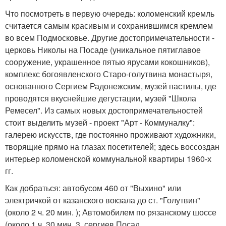
Что посмотреть в первую очередь: коломенский кремль
считается самым красивым и сохранившимся кремлем
во всем Подмосковье. Другие достопримечательности -
церковь Николы на Посаде (уникальное пятиглавое
сооружение, украшенное пятью ярусами кокошников),
комплекс богоявленского Старо-голутвина монастыря,
основанного Сергием Радонежским, музей пастилы, где
проводятся вкуснейшие дегустации, музей "Школа
Ремесел". Из самых новых достопримечательностей
стоит выделить музей - проект "Арт - Коммуналку":
галерею искусств, где постоянно проживают художники,
творящие прямо на глазах посетителей; здесь воссоздан
интерьер коломенской коммунальной квартиры 1960-х
гг.
Как добраться: автобусом 460 от "Выхино" или
электричкой от казанского вокзала до ст. "Голутвин"
(около 2 ч. 20 мин. ); Автомобилем по рязанскому шоссе
(около 1 ч. 30 мин. 3. сергиев Посад.