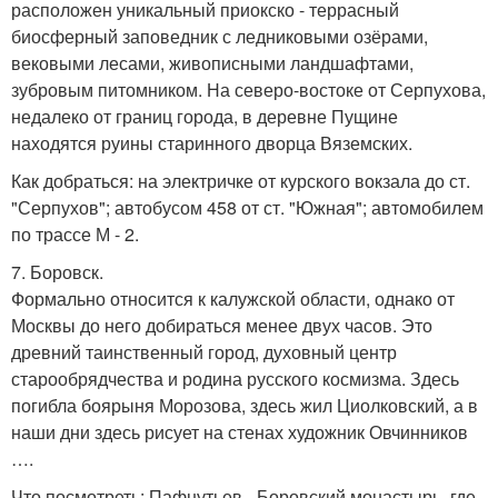
расположен уникальный приокско - террасный
биосферный заповедник с ледниковыми озёрами,
вековыми лесами, живописными ландшафтами,
зубровым питомником. На северо-востоке от Серпухова,
недалеко от границ города, в деревне Пущине
находятся руины старинного дворца Вяземских.
Как добраться: на электричке от курского вокзала до ст.
"Серпухов"; автобусом 458 от ст. "Южная"; автомобилем
по трассе М - 2.
7. Боровск.
Формально относится к калужской области, однако от
Москвы до него добираться менее двух часов. Это
древний таинственный город, духовный центр
старообрядчества и родина русского космизма. Здесь
погибла боярыня Морозова, здесь жил Циолковский, а в
наши дни здесь рисует на стенах художник Овчинников
….
Что посмотреть: Пафнутьев - Боровский монастырь, где