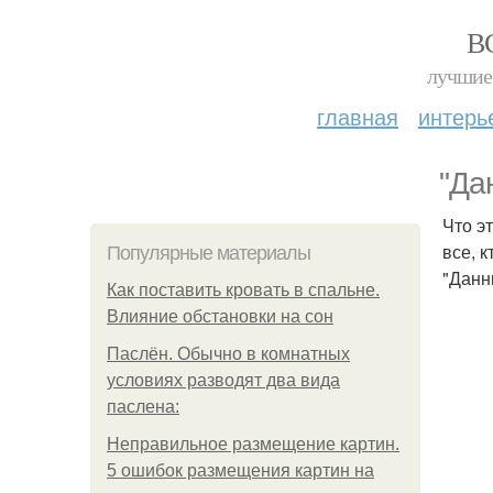
В
лучшие 
главная
интерь
"Да
Что э
все, 
Популярные материалы
"Данн
Как поставить кровать в спальне.
Влияние обстановки на сон
Паслён. Обычно в комнатных
условиях разводят два вида
паслена:
Неправильное размещение картин.
5 ошибок размещения картин на