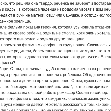
ясно, что решила она твердо, ребенка не заберет и постара
ь и кадры, в которых младенца из роддома увозят в дом реб
редают в руки не матери, отцу или бабушке, а сотруднику г
дежное зрелище.
але фильма показана героиня, которая усыновила отказног
на, но своего ребенка родить не смогла, хотя очень хотела
 которого выносила и родила другая женщина.
 просмотра фильма микрофон по кругу пошел. Оказалось, ч
детные родители, беременные женщины и их мужья, те, кто 
сы, которые задавала зрителям модератор дискуссии Елен
 фильм?
боре. О том, как личная судьба женщин влияет на их решен
ли, а родственники - не приняли с ребенком. Об одиночеств
енностью и должна принять решение. О том, нужны ли нам д
, что блокирует материнский инстинкт", - отвечали зрители.
 что рассказала о своей работе режиссер София гевейлер:
меня это фильм о том, что каждая человеческая жизнь уник
 в руки женщине дается. Я хотела рассказать о том, как жен
 фильма призналась, что не может осудить этих женщин, пр