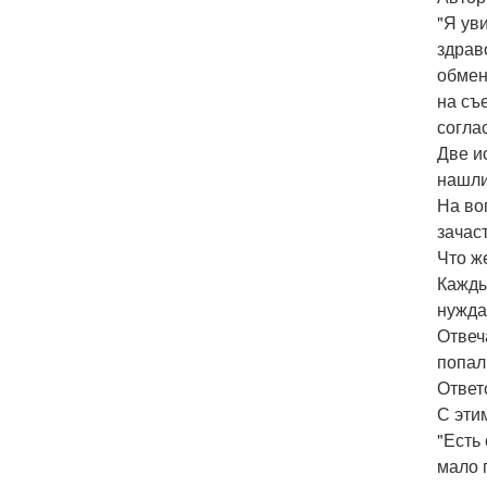
"Я ув
здрав
обмен
на съ
согла
Две и
нашли
На во
зачас
Что ж
Кажды
нужда
Отвеч
попал
Ответ
С эти
"Есть
мало 