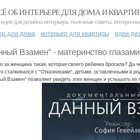
СЁ ОБ ИНТЕРЬЕРЕ ДЛЯ ДОМА И КВАРТИ
идеи для дизайна интерьера, полезные советы, интересны
ер для дома
интерьер для квартиры
идеи ди
нный Взамен" - материнство глазами
то за женщина такая, которая своего ребенка бросила? Да 
кто сталкивался с "Отказниками", детьми, оставленными в
ый Взамен" позволяет увидеть этих женщин и услышать их 