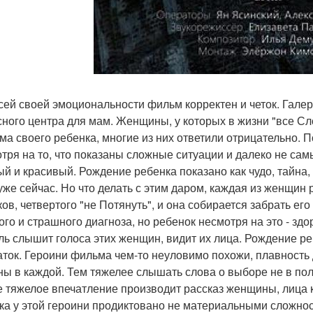
сей своей эмоциональности фильм корректен и четок. Галер
сного центра для мам. Женщины, у которых в жизни "все Сло
ма своего ребенка, многие из них ответили отрицательно. 
тря на то, что показаны сложные ситуации и далеко не са
ый и красивый. Рождение ребенка показано как чудо, тайна, 
уже сейчас. Но что делать с этим даром, каждая из женщин р
ов, четвертого "не Потянуть", и она собирается забрать его 
ого и страшного диагноза, но ребенок несмотря на это - здо
ль слышит голоса этих женщин, видит их лица. Рождение 
аток. Героини фильма чем-то неуловимо похожи, плавность 
ны в каждой. Тем тяжелее слышать слова о выборе не в пол
 тяжелое впечатление производит рассказ женщины, лица к
ка у этой героини продиктовано не материальными сложностя