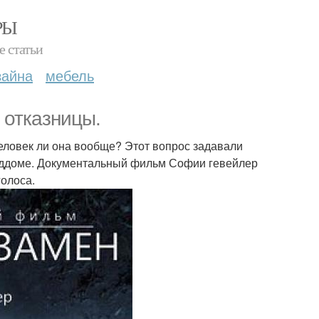
РЫ
е статьи
зайна
мебель
 отказницы.
человек ли она вообще? Этот вопрос задавали
 роддоме. Документальный фильм Софии гевейлер
голоса.