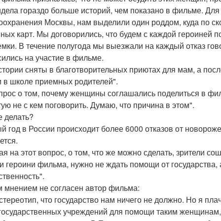
идела гораздо больше историй, чем показано в фильме. Дл
оохранения Москвы, нам выделили один роддом, куда по ск
ных карт. Мы договорились, что будем с каждой героиней 
емки. В течение полугода мы выезжали на каждый отказ гов
сились на участие в фильме.
стории сняты в благотворительных приютах для мам, а пос
 в школе приемных родителей".
прос о том, почему женщины соглашались поделиться в фил
тую не с кем поговорить. Думаю, что причина в этом".
е делать?
й год в России происходит более 6000 отказов от новорож
ется.
ая на этот вопрос, о том, что же можно сделать, зрители сош
и героини фильма, нужно не ждать помощи от государства, 
ственность".
м мнением не согласен автор фильма:
 стереотип, что государство нам ничего не должно. Но я пла
государственных учреждений для помощи таким женщинам, 