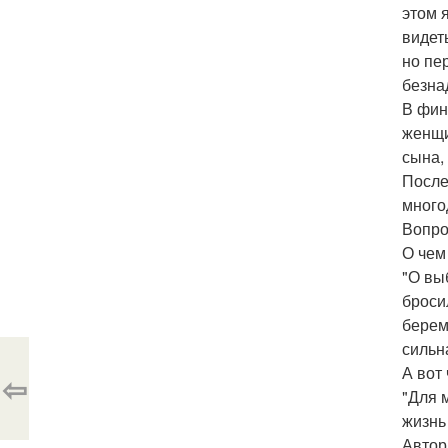
этом 
видет
но пе
безна
В фин
женщи
сына,
После
много
Вопро
О чем
"О вы
броси
берем
сильна
А вот
⇦
"Для 
жизнь
Автор