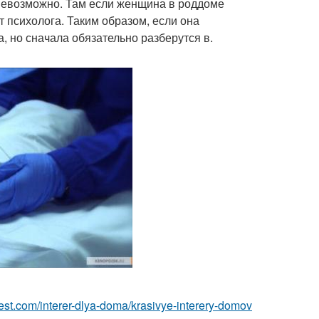
 невозможно. Там если женщина в роддоме
т психолога. Таким образом, если она
а, но сначала обязательно разберутся в.
u-best.com/interer-dlya-doma/krasivye-interery-domov