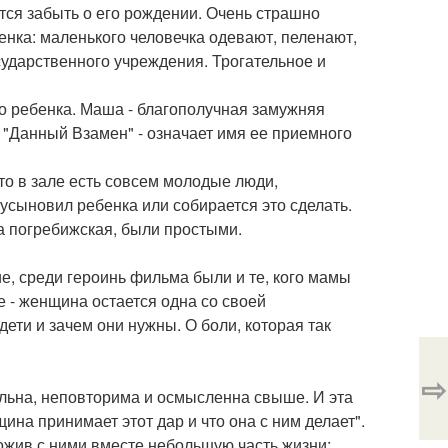
ется забыть о его рождении. Очень страшно
енка: маленького человечка одевают, пеленают,
осударственного учреждения. Трогательное и
о ребенка. Маша - благополучная замужняя
. "Данный Взамен" - означает имя ее приемного
то в зале есть совсем молодые люди,
усыновил ребенка или собирается это сделать.
а погребижская, были простыми.
ие, среди героинь фильма были и те, кого мамы
е - женщина остается одна со своей
ети и зачем они нужны. О боли, которая так
⇨
альна, неповторима и осмысленна свыше. И эта
щина принимает этот дар и что она с ним делает".
ожив с ними вместе небольшую часть жизни: