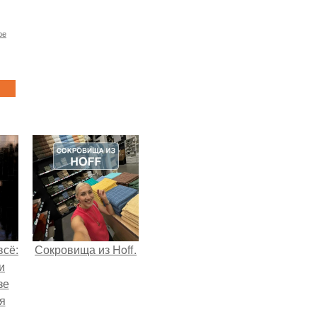
ре
всё:
Сокровища из Hoff.
и
зе
я