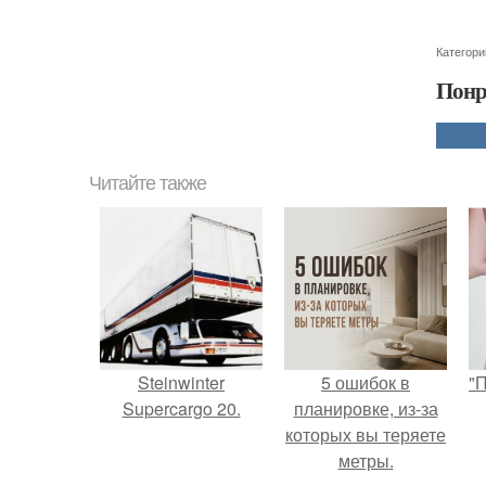
Категори
Понр
Читайте также
Steinwinter
5 ошибок в
"
Supercargo 20.
планировке, из-за
которых вы теряете
метры.