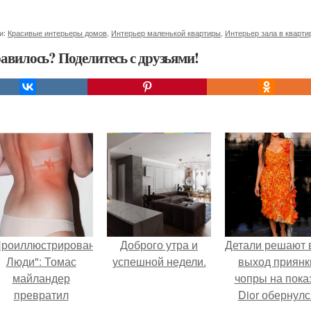
и:
Красивые интерьеры домов
,
Интерьер маленькой квартиры
,
Интерьер зала в кварти
авилось? Поделитесь с друзьями!
Проиллюстрированные
Доброго утра и
Детали решают 
Люди": Томас
успешной недели.
выход приянк
майландер
чопры на пока
превратил
Dior обернулс