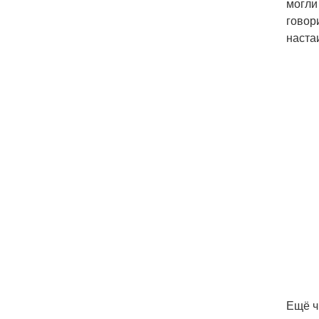
могли
говор
наста
Ещё ч