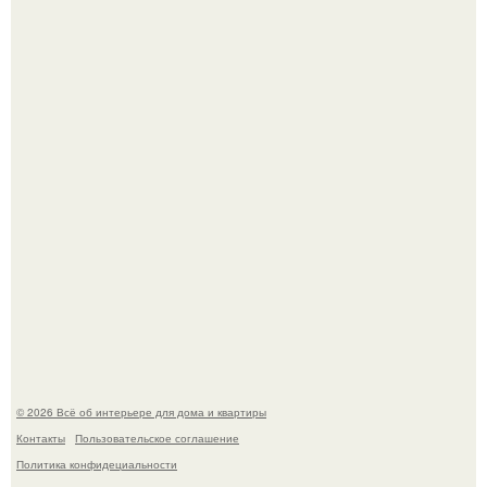
Дримскроллинг - новый формат мечтательности.
5 ошибок в планировке, из-за которых вы теряете метры.
© 2026 Всё об интерьере для дома и квартиры
Контакты
Пользовательское соглашение
Политика конфидециальности