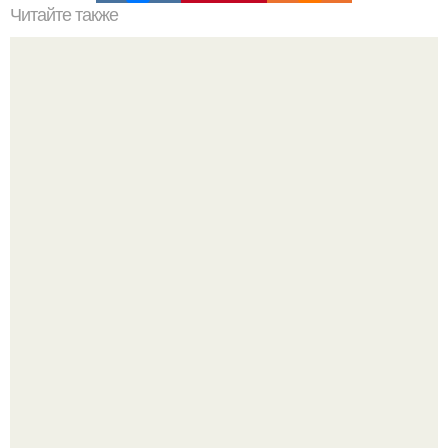
Читайте также
Сколько сохнут обои на флизелиновой основе после
поклейки. Когда высохнет клей?
Я не дизайнер интерьеров и никогда им не была.