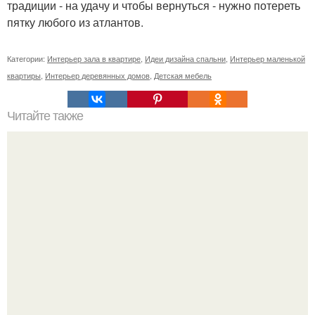
традиции - на удачу и чтобы вернуться - нужно потереть
пятку любого из атлантов.
Категории:
Интерьер зала в квартире
,
Идеи дизайна спальни
,
Интерьер маленькой
квартиры
,
Интерьер деревянных домов
,
Детская мебель
Читайте также
США, история. Советский "Жучок" восемь лет в
посольстве США находился!