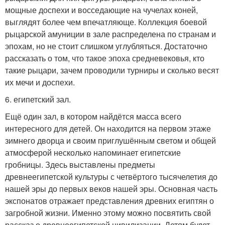
мощные доспехи и восседающие на чучелах коней,
выглядят более чем впечатляюще. Коллекция боевой
рыцарской амуниции в зале распределена по странам и
эпохам, но не стоит слишком углубляться. Достаточно
рассказать о том, что такое эпоха средневековья, кто
такие рыцари, зачем проводили турниры и сколько весят
их мечи и доспехи.
6. египетский зал.
Ещё один зал, в котором найдётся масса всего
интересного для детей. Он находится на первом этаже
зимнего дворца и своим приглушённым светом и общей
атмосферой несколько напоминает египетские
гробницы. Здесь выставлены предметы
древнеегипетской культуры с четвёртого тысячелетия до
нашей эры до первых веков нашей эры. Основная часть
экспонатов отражает представления древних египтян о
загробной жизни. Именно этому можно посвятить свой
рассказ о древнеегипетской цивилизации. Детям будет