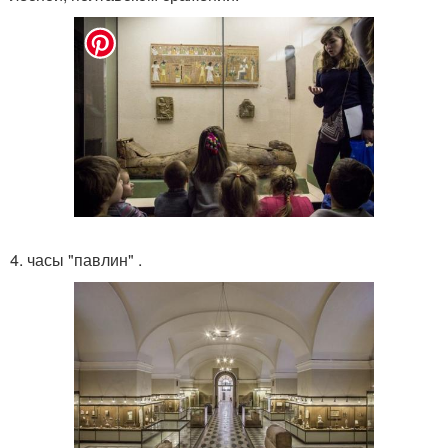
4. часы "павлин" .