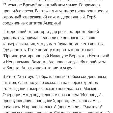
"Звездное Время" на английском языке. Гарримана
прошибла слеза. В тот же миг четверо пионеров внесли
огромный, сверкающий лаком, деревянный. Герб
соединенных штатов Америки!
Потерявший от восторга дар речи, осторожнейший
дипломат гарриман, едва ли не впервые за свою
карьеру выпалил, что думал: "куда же мне его девать.
Где держать. Я же не могу оторвать от него глаз.
"Проинструктированный Накануне Бережков Невзначай
и Ненавязчиво Заметил:"да повесьте у себя в рабочем
кабинете. Англичане от зависти умрут".
В итоге "Златоуст", обрамленный гербом соединенных
штатов, благополучно оказался на сверхсекретном
этаже здания американского посольства в Москве.
Операция Нквд под кодовым названием "Исповедь" -
прослушивание совещаний, проводимых послами, -
началась. И продолжалась 8 (восемь) лет. "Златоуст"
четверых послов пережил. Самое удивительное: каждый