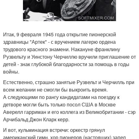
Итак, 9 февраля 1945 года открытие пионерской
здравницы "Артек" - с вручением лагерю ордена
трудового красного знамени. Накануне франклину
Рузвельту и Уинстону Черчиллю вручили приглашение от
детей - знак глубокой благодарности за помощь в годы
войны.
Естественно, страшно занятые Рузвельт и Черчилль при
всем желании не смогли бы выкроить время.
А следующими по рангу кандидатами на поездку к
детворе могли быть только посол США в Москве
Аверелл гарриман и его коллега из Великобритании - сэр
Арчибальд Джон Кларк керр.
И вот, кульминация встречи: оркестр грянул
американский гимн, хор пионеров (настоящих) запел