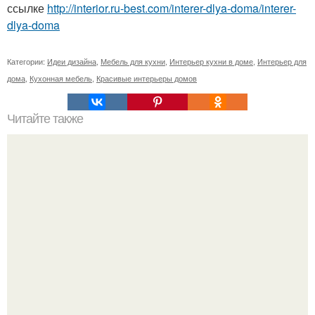
ссылке
http://interior.ru-best.com/interer-dlya-doma/interer-
dlya-doma
Категории:
Идеи дизайна
,
Мебель для кухни
,
Интерьер кухни в доме
,
Интерьер для
дома
,
Кухонная мебель
,
Красивые интерьеры домов
Читайте также
Чет столько фоток что аж на три поста) но выкинуть ниче
не могу.