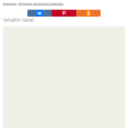
квартиры
,
Интерьер маленькой квартиры
Читайте также
Бизнес - идея: производство биокаминов.
Я не дизайнер интерьеров и никогда им не была.