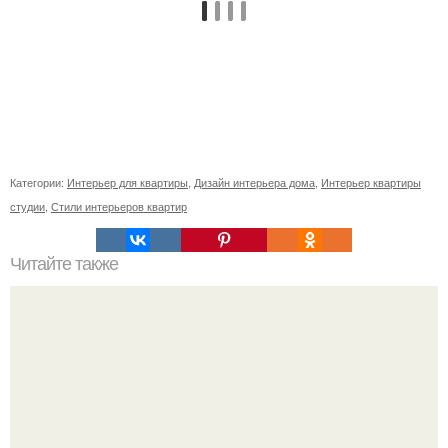
Категории:
Интерьер для квартиры
,
Дизайн интерьера дома
,
Интерьер квартиры
студии
,
Стили интерьеров квартир
Читайте также
Несколько полезных советов для маленькой кухни.