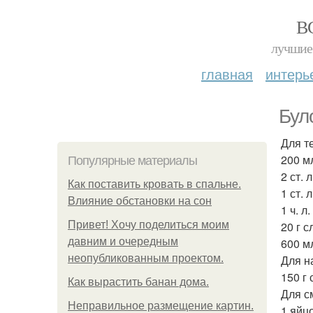
В
лучшие 
главная
интерь
Бул
Для т
200 м
Популярные материалы
2 ст. 
Как поставить кровать в спальне.
1 ст. 
Влияние обстановки на сон
1 ч. л.
Привет! Хочу поделиться моим
20 г 
давним и очередным
600 мл
неопубликованным проектом.
Для н
150 г 
Как вырастить банан дома.
Для с
Неправильное размещение картин.
1 яйцо