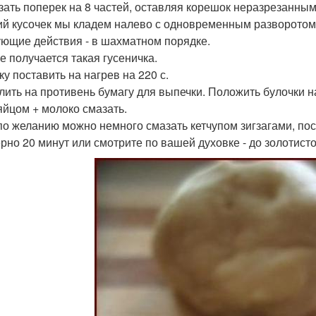
зать поперек на 8 частей, оставляя корешок неразрезанным
й кусочек мы кладем налево с одновременным разворотом (
ющие действия - в шахматном порядке.
ге получается такая гусеничка.
ку поставить на нагрев на 220 с.
лить на противень бумагу для выпечки. Положить булочки на
яйцом + молоко смазать.
по желанию можно немного смазать кетчупом зигзагами, по
рно 20 минут или смотрите по вашей духовке - до золотисто