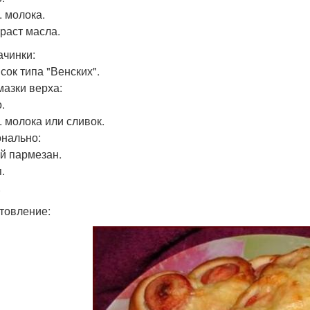
л. молока.
. раст масла.
ачинки:
сок типа "Венских".
мазки верха:
.
л. молока или сливок.
нально:
й пармезан.
.
.
товление: