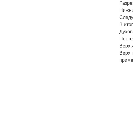
Разре
Нижни
Следу
В ито
Духов
Посте
Верх 
Верх 
приме