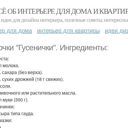
СЁ ОБ ИНТЕРЬЕРЕ ДЛЯ ДОМА И КВАРТИ
идеи для дизайна интерьера, полезные советы, интересны
ер для дома
интерьер для квартиры
идеи ди
очки "Гусенички". Ингредиенты:
еста:
л молока.
л. сахара (без верха).
л. сухих дрожжей (18 г свежих).
 соли.
сливочного или растительного масла.
 муки (300 г).
ачинки:
сыра типа гауда.
мазки:
.