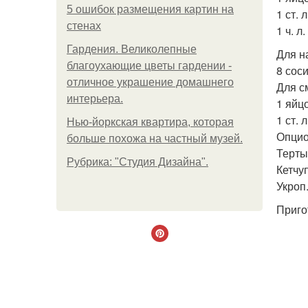
5 ошибок размещения картин на
1 ст. 
стенах
1 ч. л
Гардения. Великолепные
Для н
благоухающие цветы гардении -
8 соси
отличное украшение домашнего
Для с
интерьера.
1 яйцо
1 ст. 
Нью-йоркская квартира, которая
Опцио
больше похожа на частный музей.
Терты
Рубрика: "Студия Дизайна".
Кетчуп
Укроп
Приго