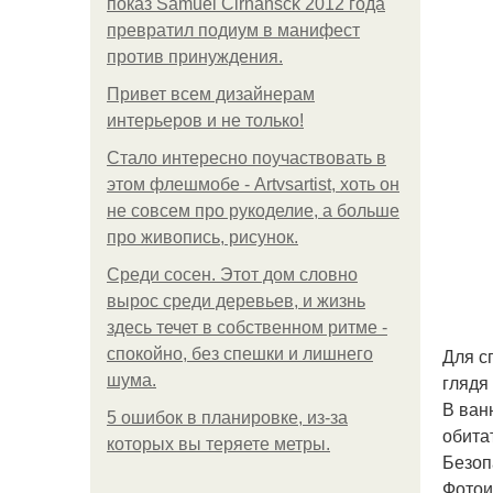
показ Samuel Cirnansck 2012 года
превратил подиум в манифест
против принуждения.
Привет всем дизайнерам
интерьеров и не только!
Стало интересно поучаствовать в
этом флешмобе - Artvsartist, хоть он
не совсем про рукоделие, а больше
про живопись, рисунок.
Среди сосен. Этот дом словно
вырос среди деревьев, и жизнь
здесь течет в собственном ритме -
Для с
спокойно, без спешки и лишнего
глядя
шума.
В ван
5 ошибок в планировке, из-за
обита
которых вы теряете метры.
Безоп
Фотои