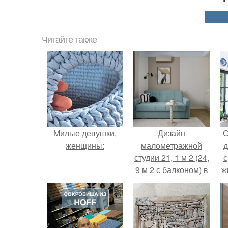
Читайте также
Милые девушки,
Дизайн
С
женщины:
малометражной
д
студии 21, 1 м 2 (24,
с
9 м 2 с балконом) в
ж
Краснодаре.
с
с