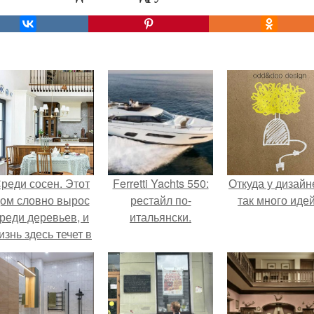
реди сосен. Этот
Ferretti Yachts 550:
Откуда у дизайн
ом словно вырос
рестайл по-
так много иде
реди деревьев, и
итальянски.
изнь здесь течет в
обственном ритме
- спокойно, без
пешки и лишнего
шума.