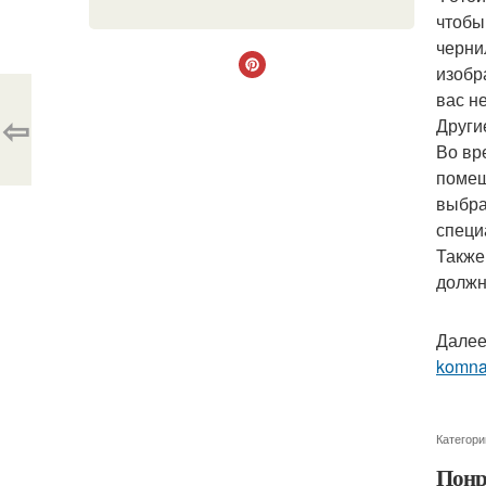
чтобы
черни
изобр
вас н
⇦
Други
Во вр
помещ
выбра
специ
Также
должн
Далее
komna
Категори
Понр