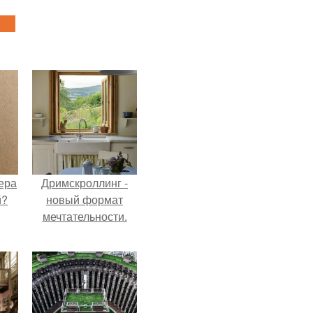
ера
Дримскроллинг -
й?
новый формат
мечтательности.