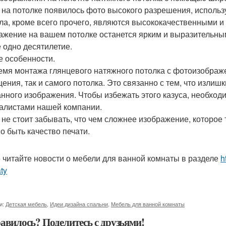
 на потолке появилось фото высокого разрешения, использу
ла, кроме всего прочего, являются высококачественными и 
ажение на вашем потолке останется ярким и выразительным
е одно десятилетие.
е особенности.
емя монтажа глянцевого натяжного потолка с фотоизображ
ения, так и самого потолка. Это связанно с тем, что излишк
нного изображения. Чтобы избежать этого казуса, необход
алистами нашей компании.
 не стоит забывать, что чем сложнее изображение, которое
о быть качество печати.
 читайте новости о мебели для ванной комнаты в разделе
h
ty
и:
Детская мебель
,
Идеи дизайна спальни
,
Мебель для ванной комнаты
авилось? Поделитесь с друзьями!