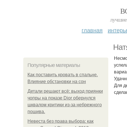
В
лучшие 
главная
интерь
Нат
Несмо
успел
Популярные материалы
вариа
Как поставить кровать в спальне.
Удачн
Влияние обстановки на сон
Для д
Детали решают всё: выход приянки
сдела
чопры на показе Dior обернулся
шквалом критики из-за небрежного
пошива.
Невеста без права выбора: как