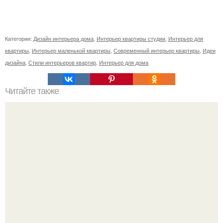
Категории:
Дизайн интерьера дома
,
Интерьер квартиры студии
,
Интерьер для
квартиры
,
Интерьер маленькой квартиры
,
Современный интерьер квартиры
,
Идеи
дизайна
,
Стили интерьеров квартир
,
Интерьер для дома
Читайте также
Гороскоп подарков на 2017 год?