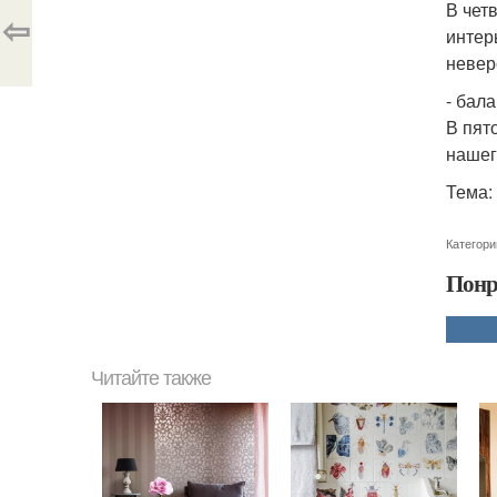
В чет
⇦
интер
невер
- бала
В пят
нашег
Тема:
Категори
Понр
Читайте также