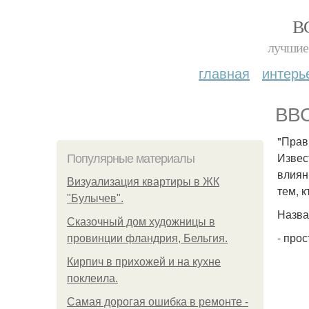
В
лучшие 
главная
интерь
BBC
"Прав
Извес
Популярные материалы
влиян
Визуализация квартиры в ЖК
тем, 
"Булычев".
Назва
Сказочный дом художницы в
- про
провинции фландрия, Бельгия.
Кирпич в прихожей и на кухне
поклеила.
Самая дорогая ошибка в ремонте -