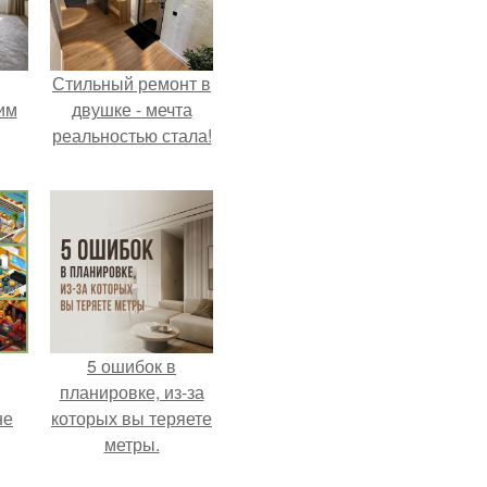
Стильный ремонт в
им
двушке - мечта
реальностью стала!
ным
5 ошибок в
планировке, из-за
не
которых вы теряете
метры.