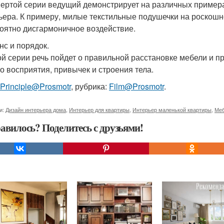
вертой серии ведущий демонстрирует на различных примера
ьера. К примеру, милые текстильные подушечки на роскошн
оятно дисгармоничное воздействие.
нс и порядок.
ой серии речь пойдет о правильной расстановке мебели и п
о восприятия, привычек и строения тела.
Principle@Prosmotr
, рубрика:
Film@Prosmotr
.
и:
Дизайн интерьера дома
,
Интерьер для квартиры
,
Интерьер маленькой квартиры
,
Меб
авилось? Поделитесь с друзьями!