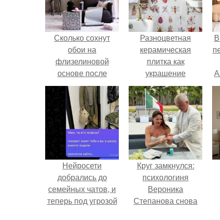
Сколько сохнут
Разноцветная
В
обои на
керамическая
п
флизелиновой
плитка как
основе после
украшение
А
поклейки. Когда
интерьера.
высохнет клей?
Нейросети
Круг замкнулся:
добрались до
психологиня
семейных чатов, и
Вероника
теперь под угрозой
Степанова снова
мамины нервы.
вышла замуж за