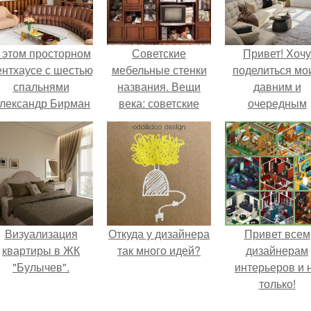
 этом просторном
Советские
Привет! Хочу
ентхаусе с шестью
мебельные стенки
поделиться мо
спальнями
названия. Вещи
давним и
лександр Бирман
века: советские
очередным
живет со своей
стенки 80-х.
неопубликован
семьей.
проектом.
Визуализация
Откуда у дизайнера
Привет всем
квартиры в ЖК
так много идей?
дизайнерам
"Булычев".
интерьеров и 
только!