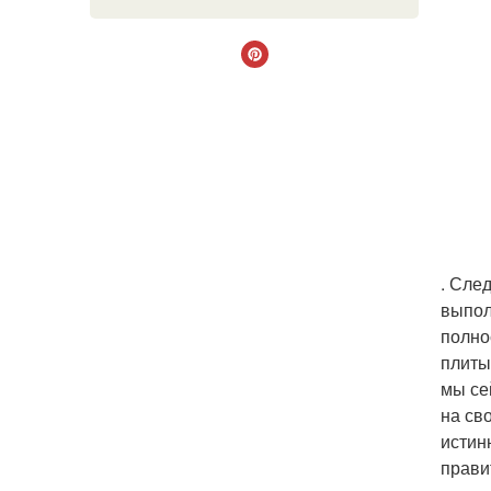
. Сле
выпол
полно
плиты
мы се
на св
истин
прави