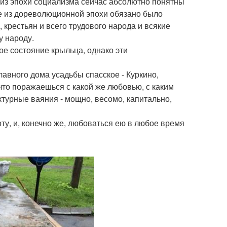
с из эпохи социализма сейчас абсолютно понятны
е из дореволюционной эпохи обязано было
 крестьян и всего трудового народа и всякие
 народу.
ое состояние крыльца, однако эти
авного дома усадьбы спасское - Куркино,
что поражаешься с какой же любовью, с каким
турные ваяния - мощно, весомо, капитально,
оту, и, конечно же, любоваться ею в любое время