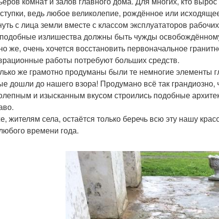
ьеров комнат и залов главного дома. Для многих, кто выро
оступки, ведь любое великолепие, рождённое или исходяще
нуть с лица земли вместе с классом эксплуататоров рабочих,
 подобные излишества должны быть чужды освобождённому
но же, очень хочется восстановить первоначальное гранитн
врационные работы потребуют больших средств.
лько же грамотно продуманы были те немногие элементы гл
ые дошли до нашего взора! Продумано всё так грандиозно, 
олепным и изысканным вкусом строились подобные архитек
аво.
е, жителям села, остаётся только беречь всю эту нашу крас
 любого времени года.