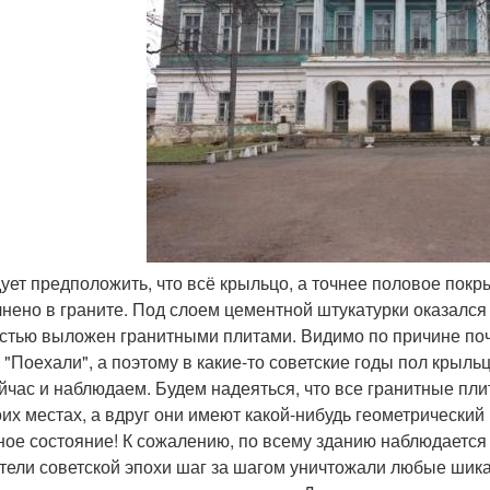
дует предположить, что всё крыльцо, а точнее половое пок
нено в граните. Под слоем цементной штукатурки оказался 
стью выложен гранитными плитами. Видимо по причине поч
 "Поехали", а поэтому в какие-то советские годы пол крыль
йчас и наблюдаем. Будем надеяться, что все гранитные пли
оих местах, а вдруг они имеют какой-нибудь геометрический
ное состояние! К сожалению, по всему зданию наблюдается
тели советской эпохи шаг за шагом уничтожали любые шик