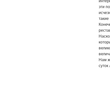
интер
эти п
исчез
такие
Конеч
реста
Наско
котор
велик
велич
Нам ж
суток