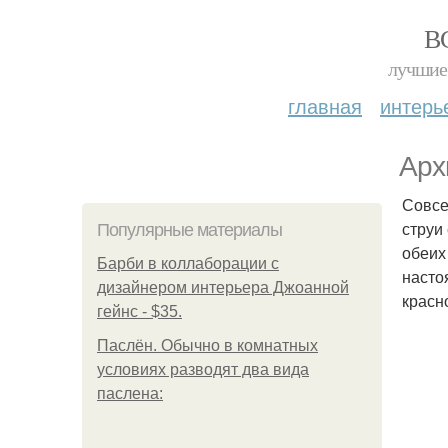
В
лучшие 
главная
интерь
Арх
Совсе
струи
Популярные материалы
обеих
Барби в коллаборации с
насто
дизайнером интерьера Джоанной
красн
гейнс - $35.
Паслён. Обычно в комнатных
условиях разводят два вида
паслена: