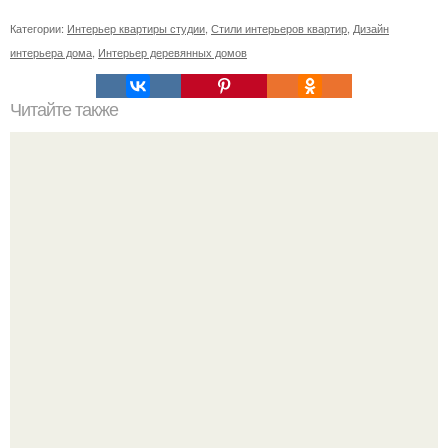
Категории:
Интерьер квартиры студии
,
Стили интерьеров квартир
,
Дизайн
интерьера дома
,
Интерьер деревянных домов
Читайте также
Резьба по дереву в стиле барокко. Резьба по дереву:
стилистические направления и характерные узоры.