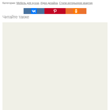
Категории:
Мебель для кухни
,
Идеи дизайна
,
Стили интерьеров квартир
Читайте также
Резьба по дереву в стиле барокко. Резьба по дереву:
стилистические направления и характерные узоры.