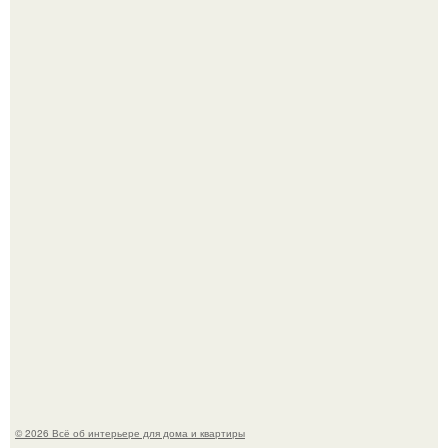
В сети продолжают обсуждать изменения во внешности
актрисы.
Круг замкнулся: психологиня Вероника Степанова снова
вышла замуж за собственного бывшего мужа.
© 2026 Всё об интерьере для дома и квартиры