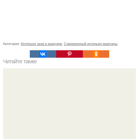
Категории:
Интерьер зала в квартире
,
Современный интерьер квартиры
Читайте также
Бизнес идея: производство шкафов - купе на заказ.