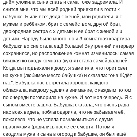
днём уложила сына спать и сама тоже задремала. И
снится мне, что мы всей родней приехали в гости к
бабушке. Были все: дядя с женой, мои родители, я с
мужем и ребёнком, брат с семейством, другой брат,
двоюродная сестра с 2 детьми и ее брат с женой и 3
детьми. Народу было много, но и 3-комнатная квартира
бабушки во сне стала ещё больше! Внутренний интерьер
сохранился, но расположение комнат изменилось: самая
близкая ко входу комната (кухня) стала самой дальней.
Когда мы подъехали к дому, я заметила, что горит свет
на кухне (любимое место бабушки) и сказала: "она Ждёт
нас". Бабушка нас встретила хорошо, каждого
обласкала, каждому уделила внимание, с каждым потом
по очереди поговорила на кухне. И вот моя очередь. Я с
сыном вместе зашла. Бабушка сказала, что очень рада
нас всех видеть, поблагодарила, что не забываем её,
пожалела, что не успела познакомиться с двумя
правнуками (родились после ее смерти. Потом я
сводила мужа и сына в огород к бабушке, он был ещё