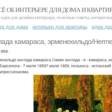
СЁ ОБ ИНТЕРЬЕРЕ ДЛЯ ДОМА И КВАРТИ
идеи для дизайна интерьера, полезные советы, интересны
ер для дома
интерьер для квартиры
идеи ди
лада камараса, эрменехильдо/Herme
1959.
ехильдо англада камараса (также англада - и - камараса, и
 Барселона - 7 июля 19597 июля 1959, польенса - испанский
мпрессионизма.