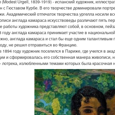
л (Modest Urgell, 1839-1919) - испанский художник, иллюстр
н с Гюставом Курбе. В его творчестве доминировали портр
жи. Академический отпечаток творчества ургелла носили в
описи англада камараса искусствоведы различают пять пер
е работы художника представляют собой, в основном, пейз
8 году англада камараса принимает участие в национальной
жно, англада камараса и стал бы еще одним талантливым п
году, не решил отправиться во Францию.
 в 1894 году художник поселился в Париже, где учился в ак
ии и сформировалась его собственная манера живописи, н
 - лотрека, излюбленными темами которых была красочная 