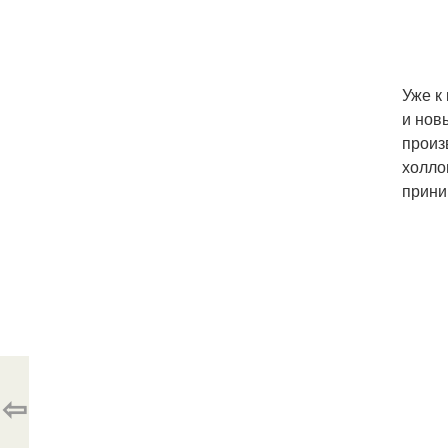
Уже к
и нов
произ
холло
прини
⇦