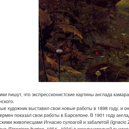
ики пишут, что экспрессионистские картины англада камар
нского.
ые художник выставил свои новые работы в 1898 году, и он
нермен показал свои работы в Барселоне. В 1901 году англ
скими живописцами Игнасио сулоагой и забалетой (Ignacio Zu
ино (Francisco Iturrino, 1864 - 1924) в международной выст