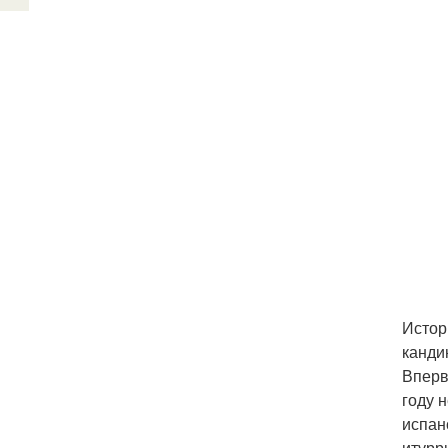
Истор
канди
Вперв
году 
испан
итурр