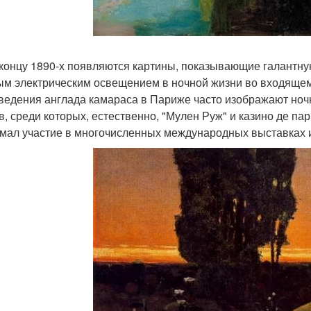
 концу 1890-х появляются картины, показывающие галант
ым электрическим освещением в ночной жизни во входящем
ведения англада камараса в Париже часто изображают ноч
в, среди которых, естественно, "Мулен Руж" и казино де па
мал участие в многочисленных международных выставках и,