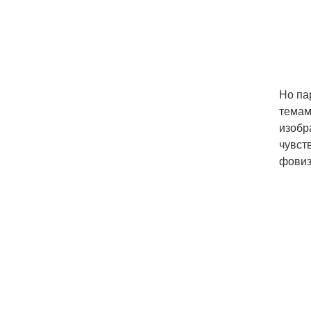
Но па
темам
изобр
чувст
фовиз