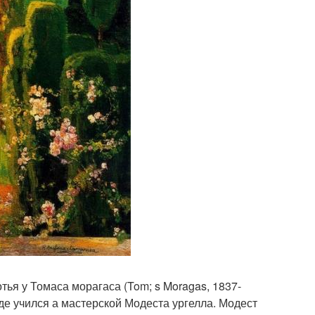
тья у Томаса морагаса (Tom; s Moragas, 1837-
де учился а мастерской Модеста ургелла. Модест