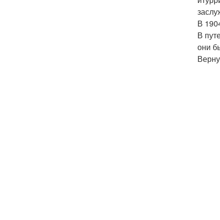
заслу
В 190
В пут
они б
Верну