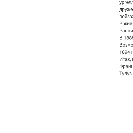
ургел
друже
пейза
В жив
Ранни
В 188
Возмо
1894 
Итак,
Франц
Тулуз