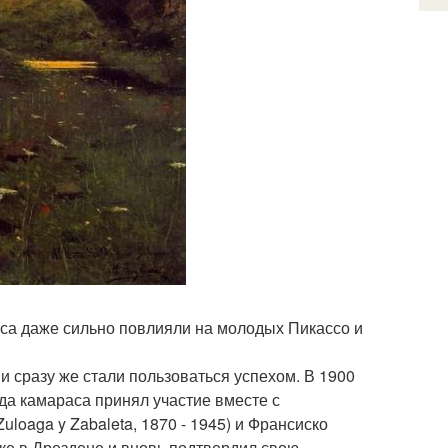
аса даже сильно повлияли на молодых Пикассо и
и сразу же стали пользоваться успехом. В 1900
ада камараса принял участие вместе с
loaga y Zabaleta, 1870 - 1945) и Франсиско
авке в Дрездене и вновь подтвердил свою