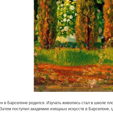
н в Барселоне родился. Изучать живопись стал в школе лло
 Затем поступил академию изящных искусств в Барселоне, г