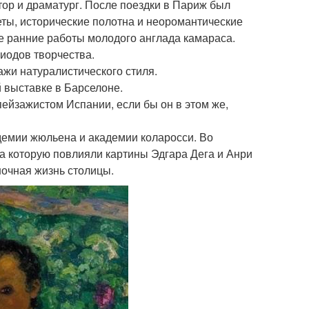
атор и драматург. После поездки в Париж был
еты, исторические полотна и неоромантические
се ранние работы молодого англада камараса.
иодов творчества.
ажи натуралистического стиля.
 выставке в Барселоне.
ейзажистом Испании, если бы он в этом же,
адемии жюльена и академии коларосси. Во
а которую повлияли картины Эдгара Дега и Анри
ночная жизнь столицы.