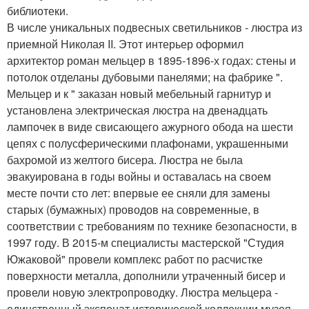
библиотеки.
В числе уникальных подвесных светильников - люстра из
приемной Николая II. Этот интерьер оформил
архитектор роман мельцер в 1895-1896-х годах: стены и
потолок отделаны дубовыми панелями; на фабрике ".
Мельцер и к " заказан новый мебельный гарнитур и
установлена электрическая люстра на двенадцать
лампочек в виде свисающего ажурного обода на шести
цепях с полусферическими плафонами, украшенными
бахромой из желтого бисера. Люстра не была
эвакуирована в годы войны и оставалась на своем
месте почти сто лет: впервые ее сняли для замены
старых (бумажных) проводов на современные, в
соответствии с требованиям по технике безопасности, в
1997 году. В 2015-м специалисты мастерской "Студия
Южаковой" провели комплекс работ по расчистке
поверхности металла, дополнили утраченный бисер и
провели новую электропроводку. Люстра мельцера -
единственный экспонат исторической коллекции музея,