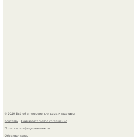
Двухкомнатная квартира в стиле сканди кинфолк и
мебелью 50-х годов в высотке на котельнической.
Литературная Москва. Дома - музеи писателей.
© 2026 Всё об интерьере для дома и квартиры
Контакты
Пользовательское соглашение
Политика конфидециальности
Обратная связь