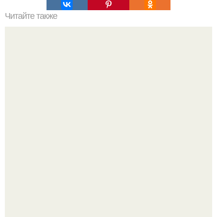
Читайте также
Особенности интерьера ванных комнат в разных
странах мира.
Привет всем дизайнерам интерьеров и не только!