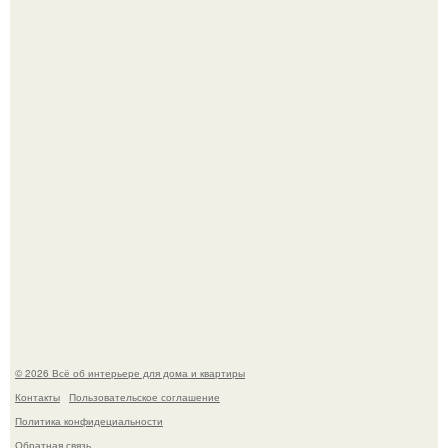
"Ух, Заморочился же Дизайнер", - подумала я, когда
зашла в кафе - бар "слезы березы".
Стало интересно поучаствовать в этом флешмобе -
Artvsartist, хоть он не совсем про рукоделие, а больше
про живопись, рисунок.
© 2026 Всё об интерьере для дома и квартиры
Контакты
Пользовательское соглашение
Политика конфидециальности
Обратная связь