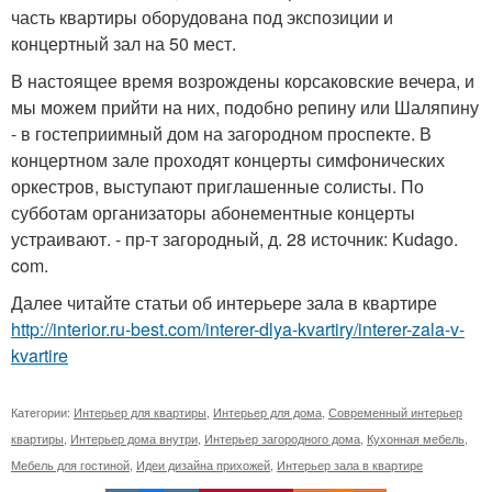
часть квартиры оборудована под экспозиции и
концертный зал на 50 мест.
В настоящее время возрождены корсаковские вечера, и
мы можем прийти на них, подобно репину или Шаляпину
- в гостеприимный дом на загородном проспекте. В
концертном зале проходят концерты симфонических
оркестров, выступают приглашенные солисты. По
субботам организаторы абонементные концерты
устраивают. - пр-т загородный, д. 28 источник: Kudago.
com.
Далее читайте статьи об интерьере зала в квартире
http://interior.ru-best.com/interer-dlya-kvartiry/interer-zala-v-
kvartire
Категории:
Интерьер для квартиры
,
Интерьер для дома
,
Современный интерьер
квартиры
,
Интерьер дома внутри
,
Интерьер загородного дома
,
Кухонная мебель
,
Мебель для гостиной
,
Идеи дизайна прихожей
,
Интерьер зала в квартире