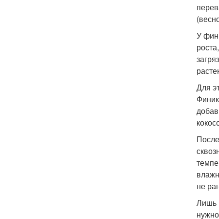
перев
(весно
У фин
роста
загря
расте
Для э
Финик
добав
кокос
После
сквоз
темпе
влажн
не ра
Лишь 
нужно