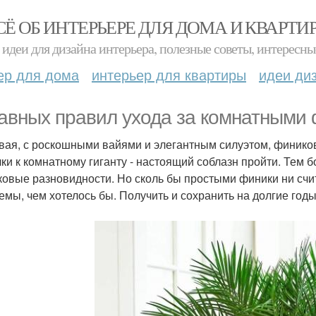
СЁ ОБ ИНТЕРЬЕРЕ ДЛЯ ДОМА И КВАРТИ
идеи для дизайна интерьера, полезные советы, интересны
ер для дома
интерьер для квартиры
идеи ди
лавных правил ухода за комнатными
вая, с роскошными вайями и элегантным силуэтом, фиников
чки к комнатному гиганту - настоящий соблазн пройти. Тем 
ковые разновидности. Но сколь бы простыми финики ни счи
емы, чем хотелось бы. Получить и сохранить на долгие год