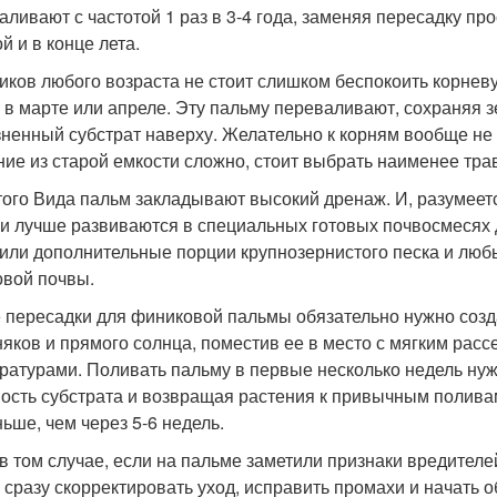
аливают с частотой 1 раз в 3-4 года, заменяя пересадку пр
й и в конце лета.
иков любого возраста не стоит слишком беспокоить корнев
, в марте или апреле. Эту пальму переваливают, сохраняя 
зненный субстрат наверху. Желательно к корням вообще не 
ние из старой емкости сложно, стоит выбрать наименее тр
того Вида пальм закладывают высокий дренаж. И, разумеет
и лучше развиваются в специальных готовых почвосмесях д
или дополнительные порции крупнозернистого песка и люб
овой почвы.
 пересадки для финиковой пальмы обязательно нужно созда
няков и прямого солнца, поместив ее в место с мягким р
ратурами. Поливать пальму в первые несколько недель нуж
ость субстрата и возвращая растения к привычным полива
ньше, чем через 5-6 недель.
в том случае, если на пальме заметили признаки вредителе
 сразу скорректировать уход, исправить промахи и начать о