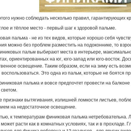
 этого нужно соблюдать несколько правил, гарантирующих кр
етлое и тёплое место - первый шаг к здоровой пальме.
овая пальма - не из тех видов, которые хорошо себя чувст
ния можно без проблем разместить на подоконнике, то взро
иниковых пальм выбирают места в интерьере, максимально
тах, ориентированных на юг, юго-запад или юго-восток. До
твенное освещение. Таким образом, если на зиму есть возм
 воспользоваться. Это одна из пальм, которые не боятся п
финиковая пальма и вовсе предпочтет провести на балконе 
 светом.
 признаки вытягивания, излишней ломкости листьев, поб
нием на недостаточное освещение.
стью, к температурам финиковая пальма нетребовательна. 
 может расти как в комнатных условиях, так и в прохладе. 
адусов для финика робелена и 12 градусов - для других ви