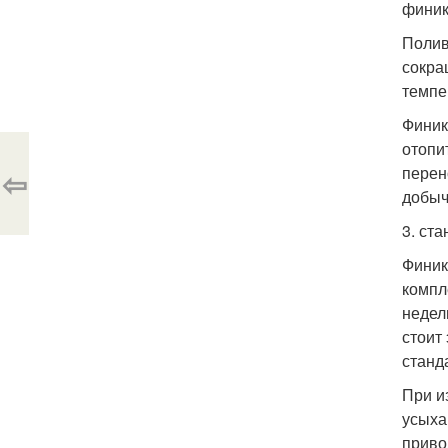
финик
Полив
сокра
темпе
Финик
отопи
перен
⇦
добыч
3. ст
Финик
компл
недел
стоит
станд
При и
усыха
приво