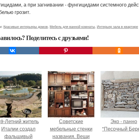
тицидами, а при загнивании - фунгицидами системного дей
белью грозит.
и:
Красивые интерьеры домов
,
Мебель для ванной комнаты
,
Интерьер зала в квартире
авилось? Поделитесь с друзьями!
69-Летний житель
Советские
Эко - панно
Италии создал
мебельные стенки
"Песочный Бере
фальшивый
названия. Вещи