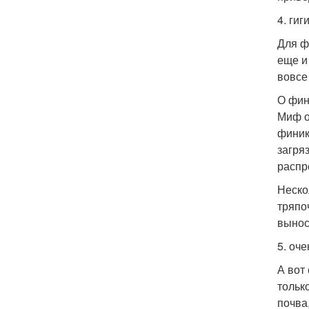
4. гиг
Для ф
еще и
вовсе
О фин
Миф о 
финик
загря
распр
Неско
тряпо
вынос
5. оч
А вот
тольк
почва