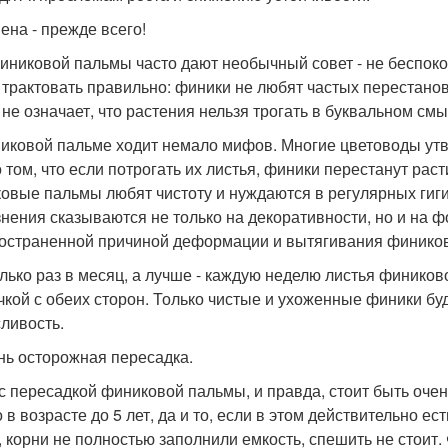
иена - прежде всего!
иниковой пальмы часто дают необычный совет - не беспоко
 трактовать правильно: финики не любят частых перестаново
 не означает, что растения нельзя трогать в буквальном смы
иковой пальме ходит немало мифов. Многие цветоводы утв
том, что если потрогать их листья, финики перестанут расти
овые пальмы любят чистоту и нуждаются в регулярных гиги
знения сказываются не только на декоративности, но и на 
остраненной причиной деформации и вытягивания фиников
лько раз в месяц, а лучше - каждую неделю листья финико
чкой с обеих сторон. Только чистые и ухоженные финики бу
ливость.
ень осторожная пересадка.
 с пересадкой финиковой пальмы, и правда, стоит быть оч
о в возрасте до 5 лет, да и то, если в этом действительно е
, корни не полностью заполнили емкость, спешить не стоит.