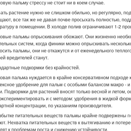
овую пальму стрессу не стоит ни в коем случае.
ать растение нужно не слишком обильно, но регулярно, по
щают, все так же не давая почве просыхать полностью, по
ратуру в помещении. В холоде полив ограничивают 1-2 про
овые пальмы опрыскивания обожают. Они жизненно необход
тельных систем, когда финики можно опрыскивать несколько
осить пальмы, они не откажутся и от еженедельного теплог
ей вредителей станут.
андартные подкормки без крайностей.
овая пальма нуждается в крайне консервативном подходе 
ексное удобрение для пальм с особыми балансом макро - и 
и. Подкормки для растений вносят только весной и летом, 
 экспериментировать и с методом: удобрения в жидкой форм
артной концентрации, по указаниям производителя.
збытке питательных веществ пальмы крайне подвержены гн
ют. Нехватка питательных веществ к вытягиванию и потере
дят к проблемам роста и снижению устойчивости.