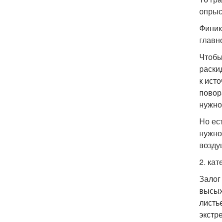
опрыс
Финик
главн
Чтобы
раски
к ист
повор
нужно
Но ес
нужно
возду
2. ка
Залог
высых
листь
экстр