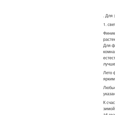
. Для
1. св
Финик
расте
Для ф
комна
естес
лучше
Лето 
ярким
Любые
указа
К сча
зимой
16 гр