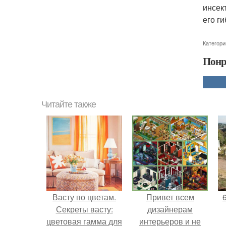
инсек
его ги
Категори
Понр
Читайте также
Васту по цветам.
Привет всем
Секреты васту:
дизайнерам
цветовая гамма для
интерьеров и не