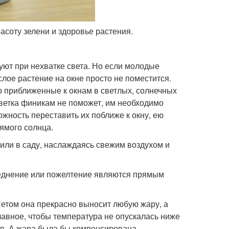
асоту зелени и здоровье растения.
вуют при нехватке света. Но если молодые
слое растение на окне просто не поместится.
 приближенные к окнам в светлых, солнечных
светка финикам не поможет, им необходимо
ожность переставить их поближе к окну, ею
рямого солнца.
или в саду, наслаждаясь свежим воздухом и
леднение или пожелтение являются прямым
Летом она прекрасно выносит любую жару, а
Главное, чтобы температура не опускалась ниже
дов. А жара была бы компенсирована