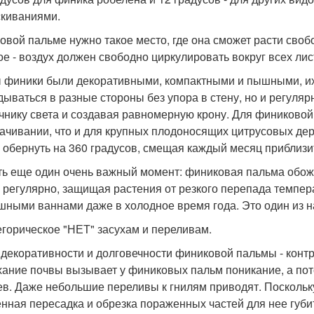
киваниями.
овой пальме нужно такое место, где она сможет расти своб
ое - воздух должен свободно циркулировать вокруг всех лис
 финики были декоративными, компактными и пышными, их
дываться в разные стороны без упора в стену, но и регул
очнику света и создавая равномерную крону. Для финиково
ачивании, что и для крупных плодоносящих цитрусовых дер
 обернуть на 360 градусов, смещая каждый месяц приблизит
ть еще один очень важный момент: финиковая пальма обож
 регулярно, защищая растения от резкого перепада темпер
шными ваннами даже в холодное время года. Это один из н
тегорическое "НЕТ" засухам и переливам.
 декоративности и долговечности финиковой пальмы - конт
ание почвы вызывает у финиковых пальм поникание, а пот
ев. Даже небольшие переливы к гнилям приводят. Поскольку
енная пересадка и обрезка пораженных частей для нее губи