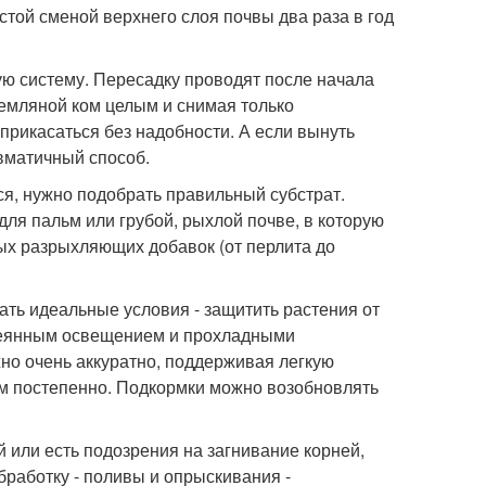
остой сменой верхнего слоя почвы два раза в год
ую систему. Пересадку проводят после начала
земляной ком целым и снимая только
прикасаться без надобности. А если вынуть
авматичный способ.
ся, нужно подобрать правильный субстрат.
ля пальм или грубой, рыхлой почве, в которую
ых разрыхляющих добавок (от перлита до
ть идеальные условия - защитить растения от
ассеянным освещением и прохладными
но очень аккуратно, поддерживая легкую
м постепенно. Подкормки можно возобновлять
й или есть подозрения на загнивание корней,
бработку - поливы и опрыскивания -