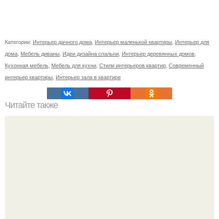
Категории:
Интерьер дачного дома
,
Интерьер маленькой квартиры
,
Интерьер для
дома
,
Мебель диваны
,
Идеи дизайна спальни
,
Интерьер деревянных домов
,
Кухонная мебель
,
Мебель для кухни
,
Стили интерьеров квартир
,
Современный
интерьер квартиры
,
Интерьер зала в квартире
Читайте также
Квартира - изба. Интерьер в русском стиле.