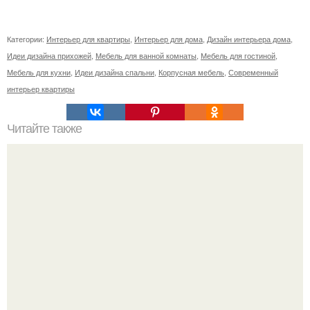
Категории:
Интерьер для квартиры
,
Интерьер для дома
,
Дизайн интерьера дома
,
Идеи дизайна прихожей
,
Мебель для ванной комнаты
,
Мебель для гостиной
,
Мебель для кухни
,
Идеи дизайна спальни
,
Корпусная мебель
,
Современный
интерьер квартиры
Читайте также
Полезные советы - наличники на дверь.