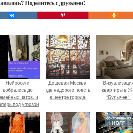
авилось? Поделитесь с друзьями!
Нейросети
Дешевая Москва:
Визуализаци
добрались до
где недорого поесть
квартиры в Ж
емейных чатов, и
в центре города.
"Булычев".
еперь под угрозой
мамины нервы.