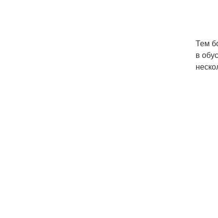
Тем б
в обу
неско