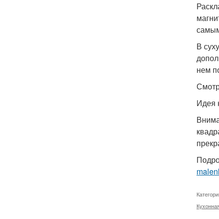
Раскл
магни
самым
В сух
допол
нем п
Смотр
Идея 
Внима
квадр
прекр
Подро
malenk
Категори
Кухонна