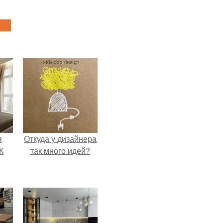
я
Откуда у дизайнера
К
так много идей?