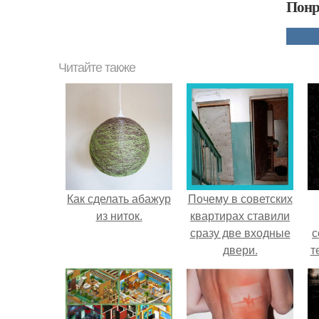
Понр
Читайте также
Как сделать абажур
Почему в советских
из ниток.
квартирах ставили
сразу две входные
с
двери.
т