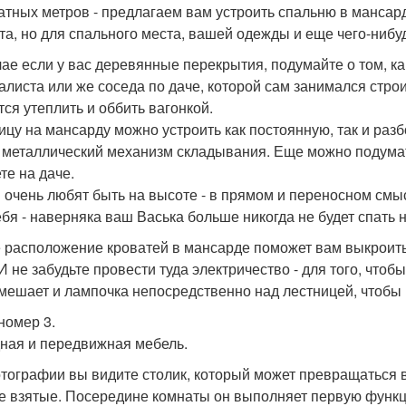
атных метров - предлагаем вам устроить спальню в мансард
та, но для спального места, вашей одежды и еще чего-нибуд
чае если у вас деревянные перекрытия, подумайте о том, ка
алиста или же соседа по даче, которой сам занимался стро
тся утеплить и оббить вагонкой.
ицу на мансарду можно устроить как постоянную, так и раз
 металлический механизм складывания. Еще можно подумать
те на даче.
 очень любят быть на высоте - в прямом и переносном смыс
ебя - наверняка ваш Васька больше никогда не будет спать 
 расположение кроватей в мансарде поможет вам выкроить 
 И не забудьте провести туда электричество - для того, чтоб
мешает и лампочка непосредственно над лестницей, чтобы н
номер 3.
ная и передвижная мебель.
тографии вы видите столик, который может превращаться в
е взятые. Посередине комнаты он выполняет первую функцию,