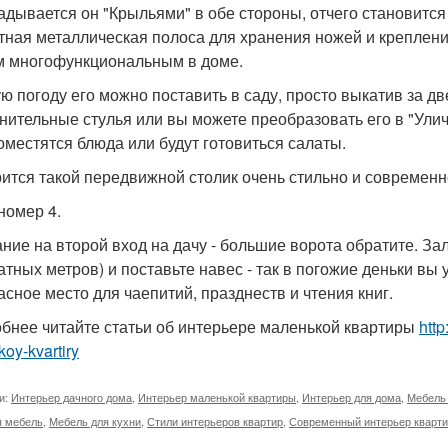
адывается он "Крыльями" в обе стороны, отчего становится
тная металлическая полоса для хранения ножей и креплен
 многофункциональным в доме.
ую погоду его можно поставить в саду, просто выкатив за д
нительные стулья или вы можете преобразовать его в "Улич
оместятся блюда или будут готовиться салаты.
ится такой передвижной столик очень стильно и современно.
номер 4.
ние на второй вход на дачу - большие ворота обратите. За
атных метров) и поставьте навес - так в погожие деньки вы
асное место для чаепитий, празднеств и чтения книг.
бнее читайте статьи об интерьере маленькой квартиры
http
oy-kvartiry
и:
Интерьер дачного дома
,
Интерьер маленькой квартиры
,
Интерьер для дома
,
Мебель
я мебель
,
Мебель для кухни
,
Стили интерьеров квартир
,
Современный интерьер кварт