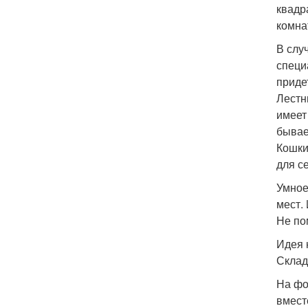
квадр
комна
В слу
специ
приде
Лестн
имеет
бывае
Кошки
для с
Умное
мест.
Не по
Идея 
Склад
На фо
вмест