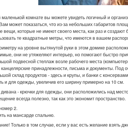
й маленькой комнате вы можете увидеть логичный и органи
 Вам может показаться, что из-за небольших габаритов площ
е вещи, которые не имеют своего места, как раз и создают
ьзовать те квадратные метры, что имеются в вашем распор
риметру на уровне вытянутой руки в этом домике расположе
имые, они не утяжеляют интерьер, но помогают быстро приб
ьшой подвесной стеллаж возле рабочего места (компьютерно
, канцелярские принадлежности, письма и документы. Под 
ьшой склад продуктов - здесь и крупы, и банки с консервам
ть и для одежды, увеличив его ширину примерно на 10 см.
 дивана - крючки для одежды, они расположились над место
щение всегда полезно, так как это экономит пространство.
номер 2.
ить на мансарде спальню.
ие! Только в том случае, если у вас есть желание взять дже