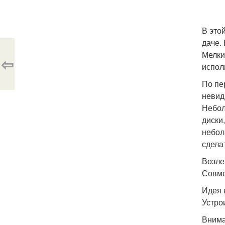
В это
даче.
Мелки
⇦
испол
По пе
невид
Небол
диски
небол
сдела
Возле
Совме
Идея 
Устро
Вниман