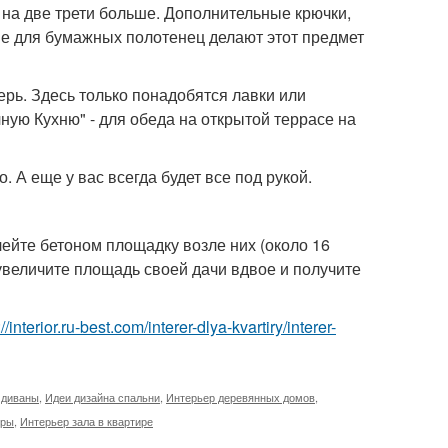
 на две трети больше. Дополнительные крючки,
ие для бумажных полотенец делают этот предмет
верь. Здесь только понадобятся лавки или
ную Кухню" - для обеда на открытой террасе на
 А еще у вас всегда будет все под рукой.
лейте бетоном площадку возле них (около 16
 увеличите площадь своей дачи вдвое и получите
://interior.ru-best.com/interer-dlya-kvartiry/interer-
 диваны
,
Идеи дизайна спальни
,
Интерьер деревянных домов
,
иры
,
Интерьер зала в квартире