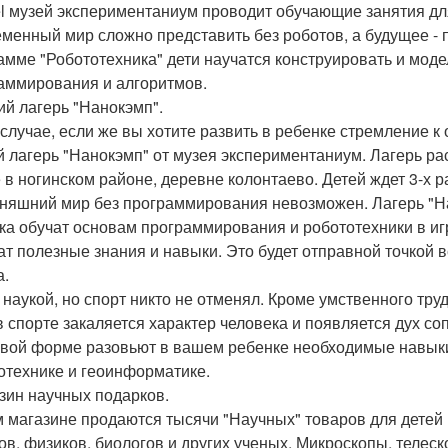
l музей экспериментаниум проводит обучающие занятия дл
менный мир сложно представить без роботов, а будущее - 
амме "Робототехника" дети научатся конструировать и моде
аммирования и алгоритмов.
ний лагерь "Нанокэмп".
 случае, если же вы хотите развить в ребенке стремление к
й лагерь "Нанокэмп" от музея экспериментаниум. Лагерь ра
 в ногинском районе, деревне колонтаево. Детей ждет 3-х р
няшний мир без программирования невозможен. Лагерь "Нан
ка обучат основам программирования и робототехники в иг
ат полезные знания и навыки. Это будет отправной точкой
а.
 наукой, но спорт никто не отменял. Кроме умственного тру
в спорте закаляется характер человека и появляется дух 
овой форме разовьют в вашем ребенке необходимые навыки
отехнике и геоинформатике.
азин научных подарков.
м магазине продаются тысячи "Научных" товаров для дете
ов, физиков, биологов и других ученых. Микроскопы, телеск