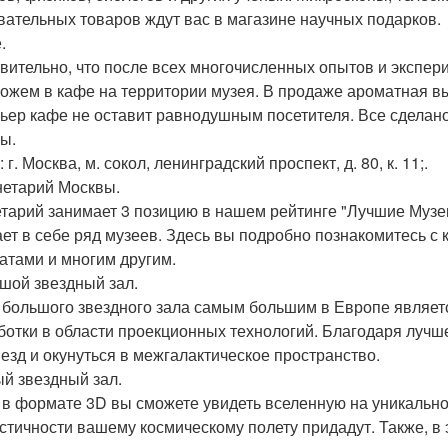
вательных товаров ждут вас в магазине научных подарков.
.
вительно, что после всех многочисленных опытов и экспери
ожем в кафе на территории музея. В продаже ароматная в
ьер кафе не оставит равнодушным посетителя. Все сделано 
ы.
 г. Москва, м. сокол, ленинградский проспект, д. 80, к. 11;.
нетарий Москвы.
тарий занимает 3 позицию в нашем рейтинге "Лучшие Музеи
ает в себе ряд музеев. Здесь вы подробно познакомитесь с
атами и многим другим.
ьшой звездный зал.
 большого звездного зала самым большим в Европе являет
ботки в области проекционных технологий. Благодаря лучш
везд и окунуться в межгалактическое пространство.
ый звездный зал.
 в формате 3D вы сможете увидеть вселенную на уникально
стичности вашему космическому полету придадут. Также, в 