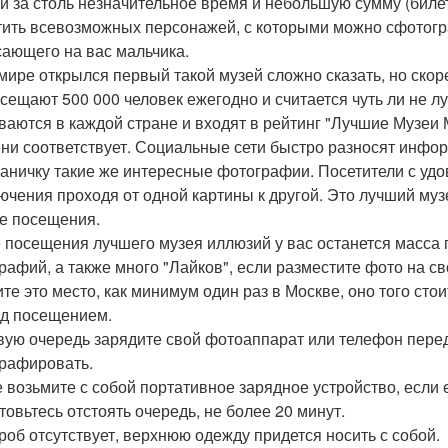
й за столь незначительное время и небольшую сумму (билет 
тить всевозможных персонажей, с которыми можно сфотогр
сающего на вас мальчика.
 мире открылся первый такой музей сложно сказать, но скор
осещают 500 000 человек ежегодно и считается чуть ли не л
ваются в каждой стране и входят в рейтинг "Лучшие Музеи 
ни соответствует. Социальные сети быстро разносят инфор
раничку такие же интересные фотографии. Посетители с уд
ючения проходя от одной картины к другой. Это лучший му
ле посещения.
 посещения лучшего музея иллюзий у вас останется масса
рафий, а также много "Лайков", если разместите фото на с
те это место, как минимум один раз в Москве, оно того стои
ед посещением.
вую очередь зарядите свой фотоаппарат или телефон перед п
рафировать.
 возьмите с собой портативное зарядное устройство, если е
товьтесь отстоять очередь, не более 20 минут.
роб отсутствует, верхнюю одежду придется носить с собой.