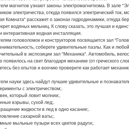
ели магнитов узнают законы электромагнитизма. В зале "Эл
ником электричества, откуда появился электрический ток, 
ая Комната" расскажет о законах гидродинамики, откуда бе
екрет водяных мельниц. К слову сказать, это лучшая и единс
и интерактивная водная инсталляция.
елям головоломок и конструкторов посвящается зал "Голов
внимательность, соберете удивительные пазлы. Как и любой 
чительный в экспозиции зал "Механика". Автомобиль, велос
то появилось на свет благодаря механике (от греческого сл
етесь без опытов и воочию проверите как работает механик
ели науки здесь найдут лучшие удивительные и познавател
перименты с электричеством;.
овек, который ловит молнии;.
енные взрывы, сухой лед;.
вращение жидкости в лед в одно касание;.
отовление сахарной ваты;.
омные мыльные пузыри всех цветов радуги;.