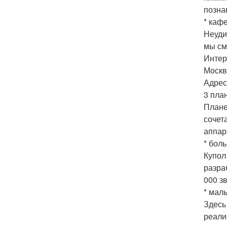
позна
* кафе
Неуди
мы см
Интер
Москв
Адрес:
3 пла
Плане
сочет
аппар
* бол
Купол
разра
000 з
* мал
Здесь
реали