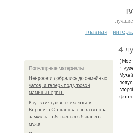
В
лучшие 
главная
интерь
4 л
( Мес
1 муз
Популярные материалы
Музей
Нейросети добрались до семейных
попул
чатов, и теперь под угрозой
второ
мамины нервы.
фотог
Круг замкнулся: психологиня
Вероника Степанова снова вышла
замуж за собственного бывшего
мужа.