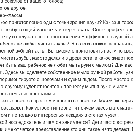
ыв бокалов от вашего голоса;.
огое другое.
тер-классы.
акое приготовление еды с точки зрения науки? Как заинтере
б - в обучающей манере заинтересовать. Юные профессоры
печку и получат опыт приготовления маффинов в научной 
ебенок не любит чистить зубы? Это легко можно исправить,
венной зубной пасты. Вы сможете приготовить пасту по своем
 чистить зубы, как это делали в древности, и какое животно
ет быть ваш ребенок не любит мыть руки с мылом? Для вас
". Здесь вы сделаете собственное мыло ручной работы, узна
периментируете с щелочами и сухим льдом. После мастер-
по-другому будет относится к процессу мытья рук с мылом.
азовательные программы.
азать сложно о простом и просто о сложном. Музей экспер
 расскажет. Как устроен интернет и причем здесь математик
том и не только в интересных лекциях в стенах музея.
акой исследователь и чем он занимается? Дети часто встре
ли имеют четкое представление кто они такие и что делают