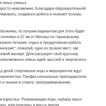
я юных ученых.
просто невозможно. Благодаря образовательной
лировать, создавать робота и познают основы
 обучению, то лучшим вариантом для этого будет
сположен в 27 км от Москвы по горьковскому
азовое питание, отдых и продуктивная работа.
окэмп", пожалуй, одно из лучших мест, где
ровой манере. Дети расширят свой кругозор,
 всевозможных новых идей, мыслей и творческого
да детей спортивные игры и мероприятия ждут.
соперничества. Профессиональные преподаватели
 и знания в спорте, программировании,
й и взрослых. Развивающие игры, наборы юных
опы, конструкторы и масса других