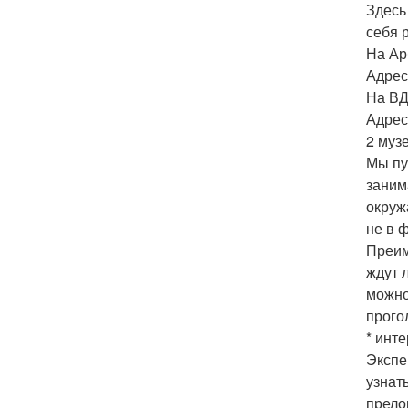
Здесь
себя 
На Ар
Адрес:
На В
Адрес:
2 муз
Мы пу
заним
окруж
не в 
Преим
ждут 
можно
прого
* инт
Экспе
узнат
прело