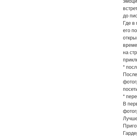
эмоци
встре
до пи
Где в
его п
откры
време
на ст
прикл
* пос
После
фотог
посети
* пер
В пер
фотог
Лучше
Приго
Гарде