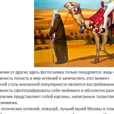
тличии от других здесь фотосъемка только поощряется, ведь
жность попасть в мир иллюзий и запечатлеть этот момент.
ной столь внезапной популярности является востребованн
жность сфотографировать себя любимого в абсолютно разны
ллюзии представляют собой картины, написанные талантлив
изюминка.
 оптических иллюзий, пожалуй, лучший музей Москвы в пл