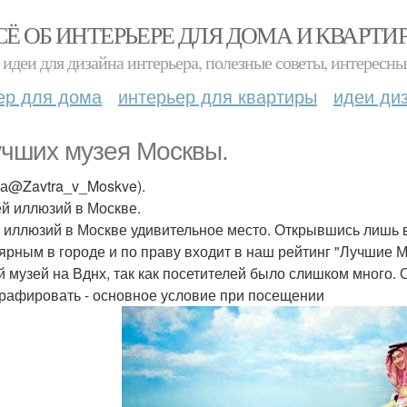
СЁ ОБ ИНТЕРЬЕРЕ ДЛЯ ДОМА И КВАРТИ
идеи для дизайна интерьера, полезные советы, интересны
ер для дома
интерьер для квартиры
идеи ди
учших музея Москвы.
та@Zavtra_v_Moskve).
ей иллюзий в Москве.
 иллюзий в Москве удивительное место. Открывшись лишь в
ярным в городе и по праву входит в наш рейтинг "Лучшие 
й музей на Вднх, так как посетителей было слишком много. 
рафировать - основное условие при посещении