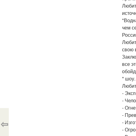
Любит
источ
"Водн
чем с
Росси
Любит
свою 
Заклю
все э
обойд
* шоу.
Любит
- Экс
- Чел
- Огн
- Пре
⇦
- Изг
- Огр