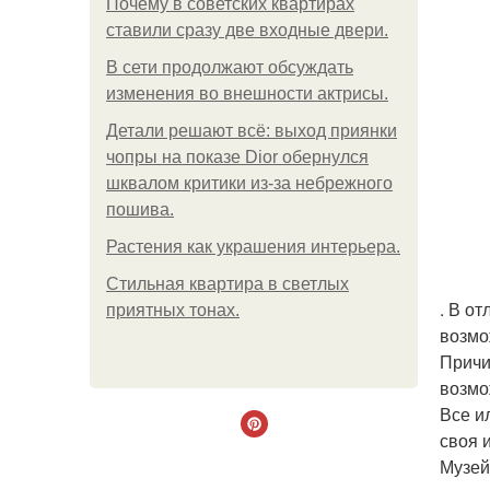
Почему в советских квартирах
ставили сразу две входные двери.
В сети продолжают обсуждать
изменения во внешности актрисы.
Детали решают всё: выход приянки
чопры на показе Dior обернулся
шквалом критики из-за небрежного
пошива.
Растения как украшения интерьера.
Стильная квартира в светлых
. В о
приятных тонах.
возмо
Причи
возмо
Все и
своя 
Музей