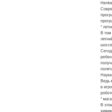
Henke
Совре
прогр
прогр
* лет
В том
летни
шоссе
Сегод
ребен
получ
полет
Наука
Ведь 
в игр
робот
* маг
В это
химик