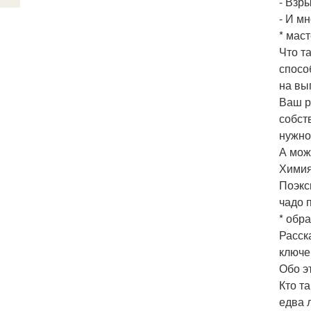
- Взр
- И мн
* мас
Что т
спосо
на вы
Ваш р
собст
нужно
А мож
Химия
Поэкс
чадо 
* обр
Расск
ключе
Обо э
Кто т
едва 