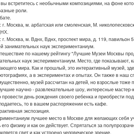
 вы встретитесь с необычными композициями, на фоне кот
разные роли.
бате.
 г. Москва, м. арбатская или смоленская, М. николопесковски
ДНХ.
 г. Москва, м. Вднх, Вднх, проспект мира, д. 119, павильон 5
ей занимательных наук экспериментаниум.
тешествие по нашему рейтингу "Лучшие Музеи Москвы про
ательных наук экспериментаниум. Место, где показывают, ка
ающего мира. Как и прошлый, это интерактивный музей, зд
фотографиях, а в экспериментах и опытах. Он также в наш 
ущественно, музей рассчитан на детей, но взрослые тоже п
лучшие научно - развлекательные шоу, интересные мастер-
 провести день рождения своего ребенка и приобрести пода
лодаетесь, то в вашем распоряжении есть кафе.
ерактивная экспозиция.
риментаниум лучшее место в Москве для желающих себя уч
ь его физику и как он действует. Спрятаться за полупрозрачн
мляется свет и как устроено человеческое зрение.