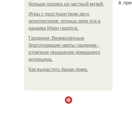
8. пр
больше похожа на частный музей.
Игры с пространством двух
архитекторов: японца эири ота и
канадки Ирен гардпуа.
Гардения. Великолепные
благоухающие цветы гардении -
отличное украшение домашнего
интерьера.
Как вырастить банан дома.