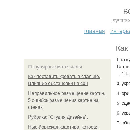
В
лучшие 
главная
интерь
Как
Lucury
Вот н
Популярные материалы
1. "Н
Как поставить кровать в спальне.
3. укр
Влияние обстановки на сон
4. ор
Неправильное размещение картин.
5 ошибок размещения картин на
5. сд
стенах
6. укр
Рубрика: "Студия Дизайна".
7. об
Нью-йоркская квартира, которая