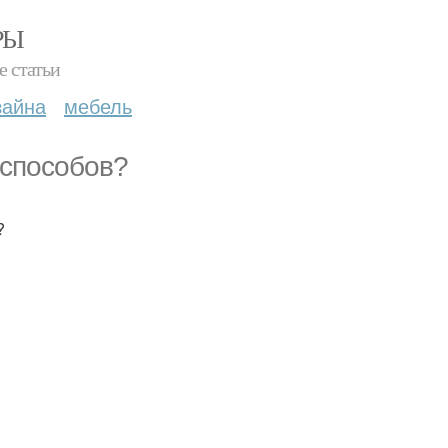
РЫ
е статьи
зайна
мебель
 способов?
?