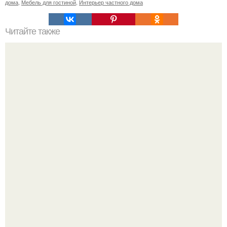
дома
,
Мебель для гостиной
,
Интерьер частного дома
Читайте также
Как связать уютные тапочки спицами.
Уютная светлая квартира в лучах солнца.