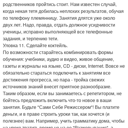
родственников пройтись стоит. Нам известен случай,
когда некая тетя добилась неплохих результатов, обучая
по телефону племянницу. Занятия длятся уже около
двух лет. Надо, правда, отдать должное усидчивости
ученицы, исправно выполняющей все телефонные
задания, и терпению тети.
Уловка 11. Сделайте коктейль.
По возможности старайтесь комбинировать формы
обучения: учебники, аудио и видео, живое общение,
газеты и журналы на языке, CD - диски, Internet. Вовсе не
обязательно стараться подключить к занятиям все
достижения прогресса, но пара - тройка свежих
источников знаний внесет приятное разнообразие.
Таким образом, если вы занимаетесь с репетитором, не
бойтесь предложить включить что-то новое в ваши
занятия. Будьте "Сами Себе Режиссером"! Вы платите
деньги, и в праве строить уроки так, как хочется (и
полезнее) вам. Например, учить грамматику дома, чтобы
на уроке тратить время не на ее "Разжевывание", а