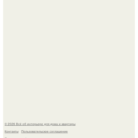
69-Летний житель Италии создал фальшивый античный
амфитеатр и долгое время успешно выдавал его за
настоящее историческое наследие.
Сокровища из Hoff.
© 2026 Всё об интерьере для дома и квартиры
Контакты
Пользовательское соглашение