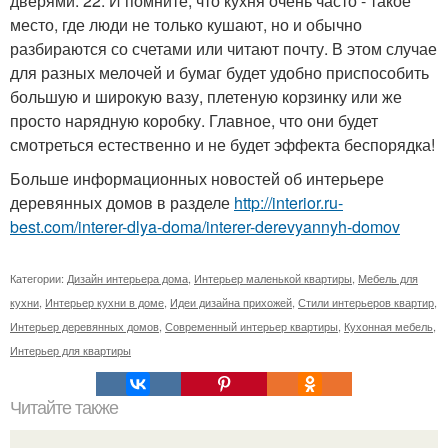
дверями. 22. И помните, что кухня очень часто - такое
место, где люди не только кушают, но и обычно
разбираются со счетами или читают почту. В этом случае
для разных мелочей и бумаг будет удобно приспособить
большую и широкую вазу, плетеную корзинку или же
просто нарядную коробку. Главное, что они будет
смотреться естественно и не будет эффекта беспорядка!
Больше информационных новостей об интерьере
деревянных домов в разделе
http://interior.ru-
best.com/interer-dlya-doma/interer-derevyannyh-domov
Категории:
Дизайн интерьера дома
,
Интерьер маленькой квартиры
,
Мебель для
кухни
,
Интерьер кухни в доме
,
Идеи дизайна прихожей
,
Стили интерьеров квартир
,
Интерьер деревянных домов
,
Современный интерьер квартиры
,
Кухонная мебель
,
Интерьер для квартиры
Читайте также