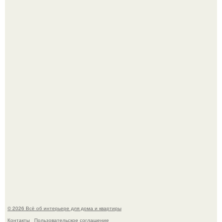
69-Летний житель Италии создал фальшивый античный
амфитеатр и долгое время успешно выдавал его за
настоящее историческое наследие.
Невеста без права выбора: как показ Samuel Cirnansck
2012 года превратил подиум в манифест против
принуждения.
© 2026 Всё об интерьере для дома и квартиры
Контакты
Пользовательское соглашение