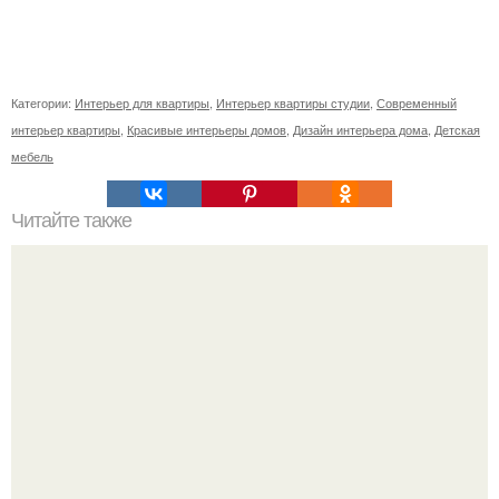
Категории:
Интерьер для квартиры
,
Интерьер квартиры студии
,
Современный
интерьер квартиры
,
Красивые интерьеры домов
,
Дизайн интерьера дома
,
Детская
мебель
Читайте также
5 дешевых китайских ресторанов Москвы.