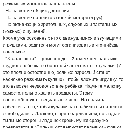
режимных моментов направлены:
- На развитие общих движений;.
- На развитие пальчиков (тонкой моторики рук);.
- На активизацию зрительных, слуховых и тактильных
(кожных) ощущений.
Кроме уже освоенных игр с движущимися и звучащими
игрушками, родители могут организовать и что-нибудь
новенькое.
- "Хватанюшка". Примерно до 1-2-х месяцев пальчики
грудного ребенка по большей части сжаты в кулачки. (И
это вполне естественно) если же взрослый станет
насильно разжимать кулачок, чтобы вложить игрушку, то
это вызовет неудовольствие ребёнка. Научите малютку
самостоятельно хватать предметы. Этому
поспособствуют специальные игры. Но сначала
добейтесь того, чтобы кулачки расслабились и пальчики
освободились. Ласково, с приговариванием, погладьте
тыльные стороны ладошек крохи. Ручки сразу же
превратятся в "Солнышки": выпустят пальчики - лучики