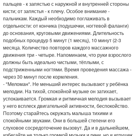
пальцев - к запястью с наружной и внутренней стороны
кисти; от запястья - к плечу. Особое внимание -
пальчикам. Каждый необходимо поглаживать в
отдельности: от кончика (подушечки, ногтевой фаланги)
до основания, круговыми движениями. Длительность
подобных процедур 5 минут (1 месяц), 10 минут (2-3
месяца. Количество повторов каждого массажного
движения три - четыре. Напоминаем, что руки взрослого
должны быть идеально чистыми, тёплыми, с
подстриженными ногтями. Время проведения массажа -
через 30 минут после кормления.
- "Меломан". Не меньший интерес вызывают у ребёнка
мелодии. На тихой, спокойной музыке он затихает,
успокаивается. Громкая и ритмичная мелодия вызывает
у него всплеск двигательной активности, беспокойство.
Поэтому старайтесь окружать малыша тихими и
спокойными звуками. Они в большей степени его
слуховое сосредоточение вызовут. Да и в дальнейшем,
избегайте не только громкой музыки и речи, но и игрушек