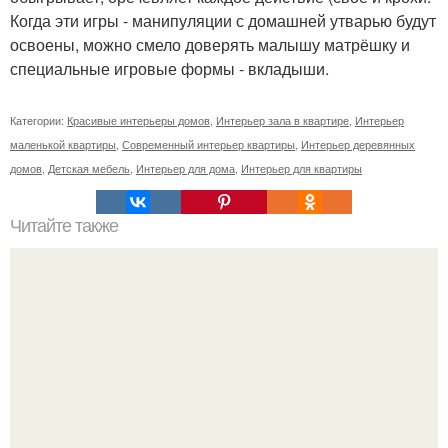
Когда эти игры - манипуляции с домашней утварью будут
освоены, можно смело доверять малышу матрёшку и
специальные игровые формы - вкладыши.
Категории:
Красивые интерьеры домов
,
Интерьер зала в квартире
,
Интерьер
маленькой квартиры
,
Современный интерьер квартиры
,
Интерьер деревянных
домов
,
Детская мебель
,
Интерьер для дома
,
Интерьер для квартиры
Читайте также
С наступление холодов хочется сделать интерьер
теплее не только в визуальном плане.