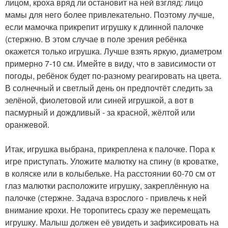
лицом, кроха вряд ли остановит на ней взгляд: лицо
мамы для него более привлекательно. Поэтому лучше,
если мамочка прикрепит игрушку к длинной палочке
(стержню. В этом случае в поле зрения ребёнка
окажется только игрушка. Лучше взять яркую, диаметром
примерно 7-10 см. Имейте в виду, что в зависимости от
погоды, ребёнок будет по-разному реагировать на цвета.
В солнечный и светлый день он предпочтёт следить за
зелёной, фиолетовой или синей игрушкой, а вот в
пасмурный и дождливый - за красной, жёлтой или
оранжевой.
Итак, игрушка выбрана, прикреплена к палочке. Пора к
игре приступать. Уложите малютку на спину (в кроватке,
в коляске или в колыбельке. На расстоянии 60-70 см от
глаз малютки расположите игрушку, закреплённую на
палочке (стержне. Задача взрослого - привлечь к ней
внимание крохи. Не торопитесь сразу же перемещать
игрушку. Малыш должен её увидеть и зафиксировать на