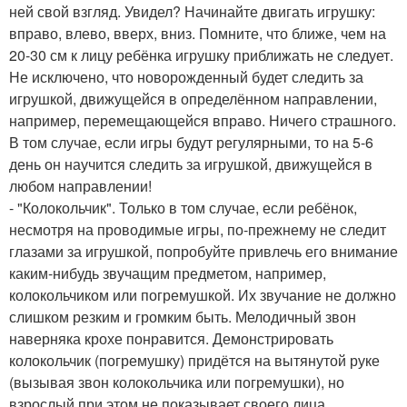
ней свой взгляд. Увидел? Начинайте двигать игрушку:
вправо, влево, вверх, вниз. Помните, что ближе, чем на
20-30 см к лицу ребёнка игрушку приближать не следует.
Не исключено, что новорожденный будет следить за
игрушкой, движущейся в определённом направлении,
например, перемещающейся вправо. Ничего страшного.
В том случае, если игры будут регулярными, то на 5-6
день он научится следить за игрушкой, движущейся в
любом направлении!
- "Колокольчик". Только в том случае, если ребёнок,
несмотря на проводимые игры, по-прежнему не следит
глазами за игрушкой, попробуйте привлечь его внимание
каким-нибудь звучащим предметом, например,
колокольчиком или погремушкой. Их звучание не должно
слишком резким и громким быть. Мелодичный звон
наверняка крохе понравится. Демонстрировать
колокольчик (погремушку) придётся на вытянутой руке
(вызывая звон колокольчика или погремушки), но
взрослый при этом не показывает своего лица.