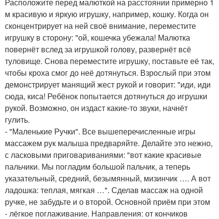
Расположите перед малюткой на расстоянии примерно 1
м красивую и яркую игрушку, например, кошку. Когда он
сконцентрирует на ней своё внимание, переместите
игрушку в сторону: "ой, кошечка убежала! Малютка
повернёт вслед за игрушкой голову, развернёт всё
туловище. Снова переместите игрушку, поставьте её так,
чтобы кроха смог до неё дотянуться. Взрослый при этом
демонстрирует манящий жест рукой и говорит: "иди, иди
сюда, киса! Ребёнок попытается дотянуться до игрушки
рукой. Возможно, он издаст какие-то звуки, начнёт
гулить.
- "Маленькие Ручки". Все вышеперечисленные игры
массажем рук малыша предваряйте. Делайте это нежно,
с ласковыми приговариваниями: "вот какие красивые
пальчики. Мы погладим большой пальчик, а теперь
указательный, средний, безымянный, мизинчик …. А вот
ладошка: теплая, мягкая …". Сделав массаж на одной
ручке, не забудьте и о второй. Основной приём при этом
- лёгкое поглаживание. Направления: от кончиков