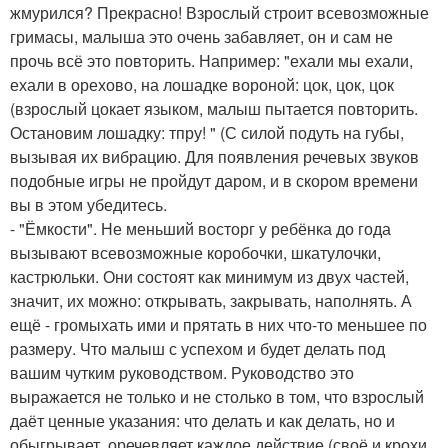
жмурился? Прекрасно! Взрослый строит всевозможные
гримасы, малыша это очень забавляет, он и сам не
прочь всё это повторить. Например: "ехали мы ехали,
ехали в орехово, на лошадке вороной: цок, цок, цок
(взрослый цокает языком, малыш пытается повторить.
Остановим лошадку: тпру! " (С силой подуть на губы,
вызывая их вибрацию. Для появления речевых звуков
подобные игры не пройдут даром, и в скором времени
вы в этом убедитесь.
- "Ёмкости". Не меньший восторг у ребёнка до года
вызывают всевозможные коробочки, шкатулочки,
кастрюльки. Они состоят как минимум из двух частей,
значит, их можно: открывать, закрывать, наполнять. А
ещё - громыхать ими и прятать в них что-то меньшее по
размеру. Что малыш с успехом и будет делать под
вашим чутким руководством. Руководство это
выражается не только и не столько в том, что взрослый
даёт ценные указания: что делать и как делать, но и
обыгрывает, оречевляет каждое действие (своё и крохи.