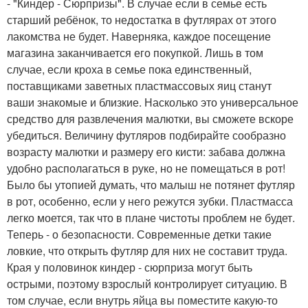
- "Киндер - Сюрпризы". В случае если в семье есть
старший ребёнок, то недостатка в футлярах от этого
лакомства не будет. Наверняка, каждое посещение
магазина заканчивается его покупкой. Лишь в том
случае, если кроха в семье пока единственный,
поставщиками заветных пластмассовых яиц станут
ваши знакомые и близкие. Насколько это универсальное
средство для развлечения малютки, вы сможете вскоре
убедиться. Величину футляров подбирайте сообразно
возрасту малютки и размеру его кисти: забава должна
удобно располагаться в руке, но не помещаться в рот!
Было бы утопией думать, что малыш не потянет футляр
в рот, особенно, если у него режутся зубки. Пластмасса
легко моется, так что в плане чистоты проблем не будет.
Теперь - о безопасности. Современные детки такие
ловкие, что открыть футляр для них не составит труда.
Края у половинок киндер - сюрприза могут быть
острыми, поэтому взрослый контролирует ситуацию. В
том случае, если внутрь яйца вы поместите какую-то