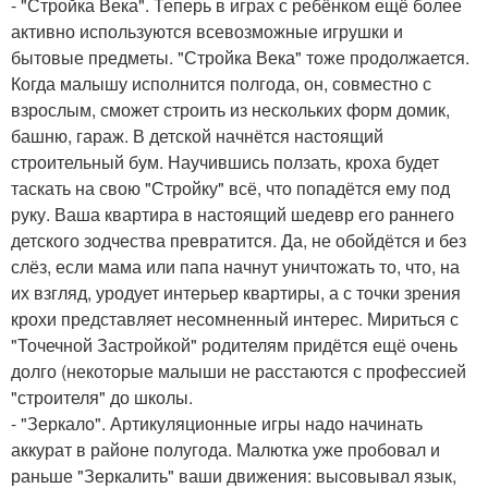
- "Стройка Века". Теперь в играх с ребёнком ещё более
активно используются всевозможные игрушки и
бытовые предметы. "Стройка Века" тоже продолжается.
Когда малышу исполнится полгода, он, совместно с
взрослым, сможет строить из нескольких форм домик,
башню, гараж. В детской начнётся настоящий
строительный бум. Научившись ползать, кроха будет
таскать на свою "Стройку" всё, что попадётся ему под
руку. Ваша квартира в настоящий шедевр его раннего
детского зодчества превратится. Да, не обойдётся и без
слёз, если мама или папа начнут уничтожать то, что, на
их взгляд, уродует интерьер квартиры, а с точки зрения
крохи представляет несомненный интерес. Мириться с
"Точечной Застройкой" родителям придётся ещё очень
долго (некоторые малыши не расстаются с профессией
"строителя" до школы.
- "Зеркало". Артикуляционные игры надо начинать
аккурат в районе полугода. Малютка уже пробовал и
раньше "Зеркалить" ваши движения: высовывал язык,