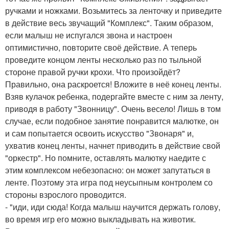
ручками и ножками. Возьмитесь за ленточку и приведите
в действие весь звучащий "Комплекс". Таким образом,
если малыш не испугался звона и настроен
оптимистично, повторите своё действие. А теперь
проведите концом ленты несколько раз по тыльной
стороне правой ручки крохи. Что произойдёт?
Правильно, она раскроется! Вложите в неё конец ленты.
Взяв кулачок ребенка, подергайте вместе с ним за ленту,
приводя в работу "Звонницу". Очень весело! Лишь в том
случае, если подобное занятие понравится малютке, он
и сам попытается освоить искусство "Звонаря" и,
ухватив конец ленты, начнет приводить в действие свой
"оркестр". Но помните, оставлять малютку наедите с
этим комплексом небезопасно: он может запутаться в
ленте. Поэтому эта игра под неусыпным контролем со
стороны взрослого проводится.
- "иди, иди сюда! Когда малыш научится держать голову,
во время игр его можно выкладывать на животик.