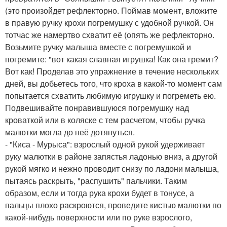
(это произойдет рефлекторно. Поймав момент, вложите
в правую ручку крохи погремушку с удобной ручкой. Он
тотчас же намертво схватит её (опять же рефлекторно.
Возьмите ручку малыша вместе с погремушкой и
погремите: "вот какая славная игрушка! Как она гремит?
Вот как! Проделав это упражнение в течение нескольких
дней, вы добьетесь того, что кроха в какой-то момент сам
попытается схватить любимую игрушку и погреметь ею.
Подвешивайте понравившуюся погремушку над
кроваткой или в коляске с тем расчетом, чтобы ручка
малютки могла до неё дотянуться.
- "Киса - Мурыса": взрослый одной рукой удерживает
руку малютки в районе запястья ладонью вниз, а другой
рукой мягко и нежно проводит снизу по ладони малыша,
пытаясь раскрыть, "распушить" пальчики. Таким
образом, если и тогда рука крохи будет в тонусе, а
пальцы плохо раскроются, проведите кистью малютки по
какой-нибудь поверхности или по руке взрослого,