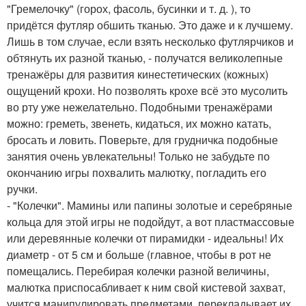
"Гремелочку" (горох, фасоль, бусинки и т. д. ), то
придётся футляр обшить тканью. Это даже и к лучшему.
Лишь в том случае, если взять несколько футлярчиков и
обтянуть их разной тканью, - получатся великолепные
тренажёры для развития кинестетических (кожных)
ощущений крохи. Но позволять крохе всё это мусолить
во рту уже нежелательно. Подобными тренажёрами
можно: греметь, звенеть, кидаться, их можно катать,
бросать и ловить. Поверьте, для грудничка подобные
занятия очень увлекательны! Только не забудьте по
окончанию игры похвалить малютку, погладить его
ручки.
- "Колечки". Мамины или папины золотые и серебряные
кольца для этой игры не подойдут, а вот пластмассовые
или деревянные колечки от пирамидки - идеальны! Их
диаметр - от 5 см и больше (главное, чтобы в рот не
помещались. Перебирая колечки разной величины,
малютка приспосабливает к ним свой кистевой захват,
учится манипулировать предметами, перекладывает их