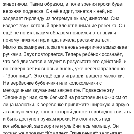
животиком. Таким образом, в поле зрения крохи будет
верхняя подвеска. Он её видит, тянется к ней, но
задевает гирлянду из погремушек над животом. Она
издаёт звук, который привлечёт внимание ребёнка. Он
ещё не понял, каким образом появился этот звук и
почему нижняя гирлянда начала раскачиваться.
Малютка замирает, а затем вновь энергично взмахивает
ручками. Звук повторяется. Теперь ребёнок осознаёт,
что всё двигается и звучит в результате его действий, и
он совершает их вновь и вновь, уже целенаправленно.
- "Звонница". Это ещё одна игра для вашего малютки.
На верёвочке бубенчики или колокольчики с
мелодичным звучанием закрепите. Подвесьте эту
"Звонницу" над колыбелькой на расстоянии 60-70 см от
лица малютки. К верёвочке привяжите широкую и яркую
атласную ленту, конец которой должен свободно свисать
и быть доступен ручкам крохи. Наклонитесь над
колыбелькой, заговорите и улыбнитесь малышу. Он
тотчас же проявит "Комплекс Оживления": задрыгает