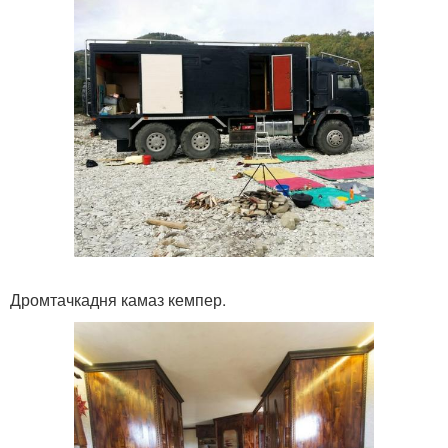
Дромтачкадня камаз кемпер.