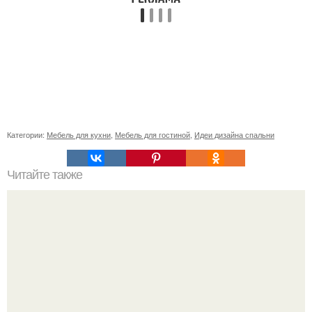
Категории:
Мебель для кухни
,
Мебель для гостиной
,
Идеи дизайна спальни
Читайте также
Значение картина с волками. В том случае, если вы