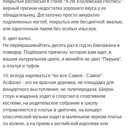
покрытые росписью в стиле "А-ля Хохломская Роспись" -
верный признак недостатка хорошего вкуса у их
обладательниц. Достаточно просто аккуратно
подпиленных ногтей, покрытых или бесцветной эмалью,
или однотонным лаком без особых изысков.
9. цвет волос.
Не перекрашивайтесь десять раз в год из баклажана в
помидор. Подберите прическу, которая вам идет, в
вашем натуральном цвете, и меняйте не цвет "Перьев",
а платья и туфли.
10. всегда наряжаться "во все Самое - Самое".
Асфальт - это не красная дорожка, не площадка для
концертного выступления, не телепередача. Шерон
стоун и мадонна ходят в спортзал в спортивном
костюме, на родительское собрание в школу
отправляются в платье в цветочек, на концерт
классической музыки ходят в маленьком черном платье
по колено, а на прием к английской королеве или