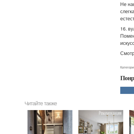
Не на
слегк
естес
16. в
Помен
искус
Смотр
Категори
Понр
Читайте также