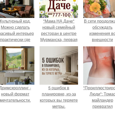
Культурный код.
"Мама НА Даче"
В сети продолж
Можно сделать
новый семейный
обсуждать
расивый интерьер
ресторан в центре
изменения в
практически где
Мурманска, первая
внешности
угодно.
уникальная
актрисы.
митерия в городе.
Дримскроллинг -
5 ошибок в
"Проиллюстрир
новый формат
планировке, из-за
Люди": Тома
мечтательности.
которых вы теряете
майландер
метры.
превратил
солнечные ожог