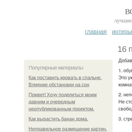
В
лучшие 
главная
интерь
16 
Добав
Популярные материалы
1. об
Это у
Как поставить кровать в спальне.
комна
Влияние обстановки на сон
2. не
Привет! Хочу поделиться моим
Не ст
давним и очередным
свобо
неопубликованным проектом.
3. ст
Как вырастить банан дома.
Неправильное размещение картин.