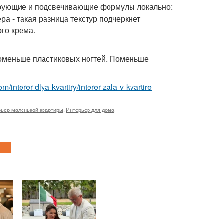
тирующие и подсвечивающие формулы локально:
ера - такая разница текстур подчеркнет
го крема.
поменьше пластиковых ногтей. Поменьше
com/interer-dlya-kvartiry/interer-zala-v-kvartire
рьер маленькой квартиры
,
Интерьер для дома