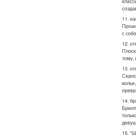
класс
созда
11. на
Проан
с соб
12. от
Плоск
тому,
13. о
Серос
колье
превр
14. бр
Брилл
тольк
девуш
15. "