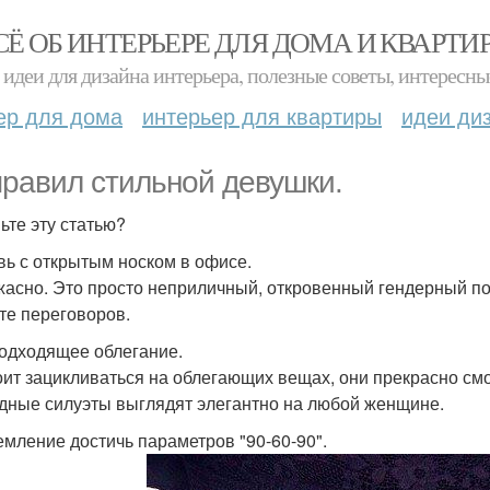
СЁ ОБ ИНТЕРЬЕРЕ ДЛЯ ДОМА И КВАРТИ
идеи для дизайна интерьера, полезные советы, интересны
ер для дома
интерьер для квартиры
идеи ди
правил стильной девушки.
ьте эту статью?
увь с открытым носком в офисе.
жасно. Это просто неприличный, откровенный гендерный по
те переговоров.
подходящее облегание.
оит зацикливаться на облегающих вещах, они прекрасно см
дные силуэты выглядят элегантно на любой женщине.
ремление достичь параметров "90-60-90".