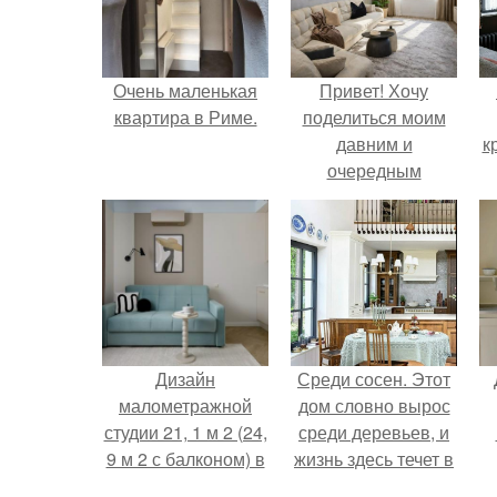
Очень маленькая
Привет! Хочу
квартира в Риме.
поделиться моим
давним и
к
очередным
неопубликованным
проектом.
Дизайн
Среди сосен. Этот
малометражной
дом словно вырос
студии 21, 1 м 2 (24,
среди деревьев, и
9 м 2 с балконом) в
жизнь здесь течет в
Краснодаре.
собственном ритме