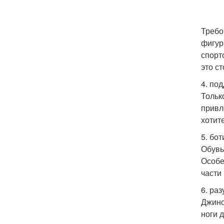
Требо
фигур
спорт
это с
4. по
Тольк
привл
хотит
5. бо
Обувь
Особе
части
6. ра
Джинс
ноги 