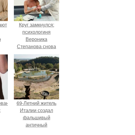
ают
Круг замкнулся:
психологиня
о
Вероника
Степанова снова
вышла замуж за
собственного
бывшего мужа.
ованные
69-Летний житель
с
Италии создал
фальшивый
античный
и в
амфитеатр и