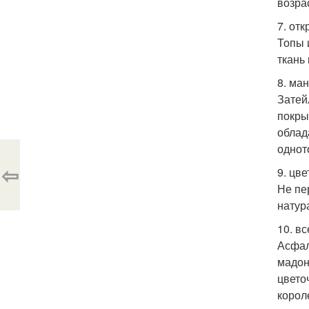
возра
7. отк
Топы 
ткань
8. ма
Затей
покры
облад
однот
⇦
9. цве
Не пе
натур
10. в
Асфал
мадон
цвето
корол