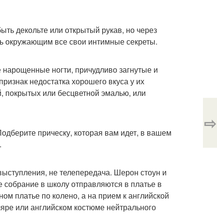
ыть декольте или открытый рукав, но через
ать окружающим все свои интимные секреты.
е нарощенные ногти, причудливо загнутые и
признак недостатка хорошего вкуса у их
й, покрытых или бесцветной эмалью, или
⇨
Подберите прическу, которая вам идет, в вашем
.
 выступления, не телепередача. Шерон стоун и
е собрание в школу отправляются в платье в
ном платье по колено, а на прием к английской
ляре или английском костюме нейтрального