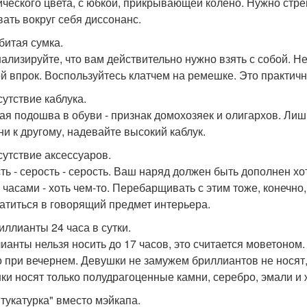
ического цвета, с юбкой, прикрывающей колено. Нужно стре
вать вокруг себя диссонанс.
битая сумка.
ализируйте, что вам действительно нужно взять с собой. Не
ой впрок. Воспользуйтесь клатчем на ремешке. Это практичн
сутствие каблука.
ая подошва в обуви - признак домохозяек и олигархов. Лишь
 ни к другому, надевайте высокий каблук.
тсутствие аксессуаров.
ть - серость - серость. Ваш наряд должен быть дополнен 
, часами - хоть чем-то. Перебарщивать с этим тоже, конечно,
атиться в говорящий предмет интерьера.
иллианты 24 часа в сутки.
ианты нельзя носить до 17 часов, это считается моветоном.
о при вечернем. Девушки не замужем бриллиантов не носят,
ки носят только полудрагоценные камни, серебро, эмали и 
Штукатурка" вместо мэйкапа.