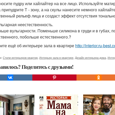
носите пудру или хайлайтер на все лицо. Используйте ма
а припудрите Т - зону, а на скулы нанесите немного хайлайт
твенный рельеф лица и создаст эффект отсутствия тонально
ульгарная неестественность.
ьше вульгарности. Поменьше силикона в груди и в губах, 
ственного, побольше естественного.?
ите ещё об интерьере зала в квартире
http://interior.ru-best.
и:
Стили интерьеров квартир
,
Интерьер зала в квартире
,
Дизайн интерьера дома
,
Инте
авилось? Поделитесь с друзьями!