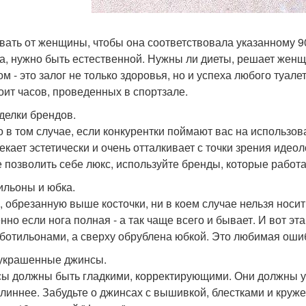
вать от женщины, чтобы она соответствовала указанному 9
а, нужно быть естественной. Нужны ли диеты, решает женщ
ом - это залог не только здоровья, но и успеха любого туале
тоит часов, проведенных в спортзале.
дделки брендов.
о в том случае, если конкурентки поймают вас на использова
екает эстетически и очень отталкивает с точки зрения идео
е позволить себе люкс, используйте бренды, которые работ
тильоны и юбка.
, обрезанную выше косточки, ни в коем случае нельзя носить
нно если нога полная - а так чаще всего и бывает. И вот эт
 ботильонами, а сверху обрублена юбкой. Это любимая оши
зукрашенные джинсы.
ы должны быть гладкими, корректирующими. Они должны ул
длиннее. Забудьте о джинсах с вышивкой, блестками и круже