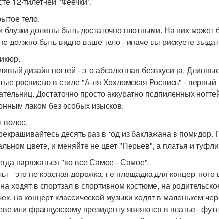
сте 12-тилетней "Феечки".
рытое тело.
и блузки должны быть достаточно плотными. На них может б
 не должно быть видно ваше тело - иначе вы рискуете выд
никюр.
ливый дизайн ногтей - это абсолютная безвкусица. Длинны
тые росписью в стиле "А-ля Хохломская Роспись" - верный 
ательниц. Достаточно просто аккуратно подпиленных ногте
онным лаком без особых изысков.
т волос.
рекрашивайтесь десять раз в год из баклажана в помидор. 
альном цвете, и меняйте не цвет "Перьев", а платья и туфли
сегда наряжаться "во все Самое - Самое".
ьт - это не красная дорожка, не площадка для концертного
на ходят в спортзал в спортивном костюме, на родительско
чек, на концерт классической музыки ходят в маленьком чер
еве или французскому президенту являются в платье - фут