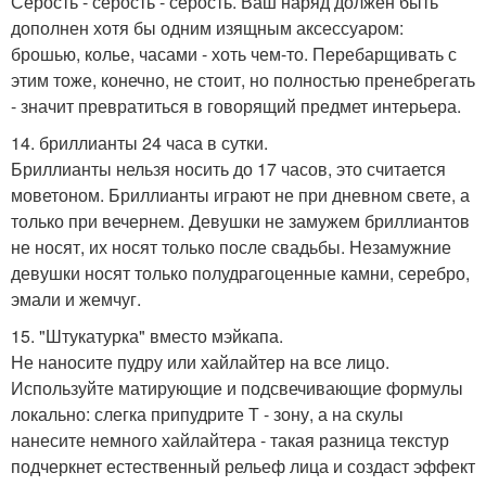
Серость - серость - серость. Ваш наряд должен быть
дополнен хотя бы одним изящным аксессуаром:
брошью, колье, часами - хоть чем-то. Перебарщивать с
этим тоже, конечно, не стоит, но полностью пренебрегать
- значит превратиться в говорящий предмет интерьера.
14. бриллианты 24 часа в сутки.
Бриллианты нельзя носить до 17 часов, это считается
моветоном. Бриллианты играют не при дневном свете, а
только при вечернем. Девушки не замужем бриллиантов
не носят, их носят только после свадьбы. Незамужние
девушки носят только полудрагоценные камни, серебро,
эмали и жемчуг.
15. "Штукатурка" вместо мэйкапа.
Не наносите пудру или хайлайтер на все лицо.
Используйте матирующие и подсвечивающие формулы
локально: слегка припудрите Т - зону, а на скулы
нанесите немного хайлайтера - такая разница текстур
подчеркнет естественный рельеф лица и создаст эффект