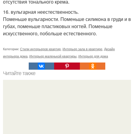
отсутствия тонального крема.
16. вульгарная неестественность.
Поменьше вульгарности. Поменьше силикона в груди и в
губах, поменьше пластиковых ногтей. Поменьше
искусственного, побольше естественного.
Категории:
Стили интерьеров квартир
,
Интерьер зала в квартире
,
Дизайн
интерьера дома
,
Интерьер маленькой квартиры
,
Интерьер для дома
Читайте также
Римские и японские шторы своими руками.