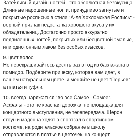
Затейливый дизайн ногтей - это абсолютная безвкусица.
Длинные нарощенные ногти, причудливо загнутые и
покрытые росписью в стиле "А-ля Хохломская Роспись" -
верный признак недостатка хорошего вкуса у их
обладательниц. Достаточно просто аккуратно
подпиленных ногтей, покрытых или бесцветной эмалью,
или однотонным лаком без особых изысков.
9. цвет волос.
Не перекрашивайтесь десять раз в год из баклажана в
помидор. Подберите прическу, которая вам идет, в
вашем натуральном цвете, и меняйте не цвет "Перьев",
а платья и туфли.
10. всегда наряжаться "во все Самое - Самое".
Асфальт - это не красная дорожка, не площадка для
концертного выступления, не телепередача. Шерон
стоун и мадонна ходят в спортзал в спортивном
костюме, на родительское собрание в школу
отправляются в платье в цветочек, на концерт