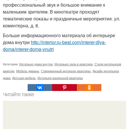
профессиональный звук и большое внимание к
маленьким зрителям. В кинотеатре проходят
тематические показы и праздничные мероприятия. ул.
коминтерна, д. 8.
Больше информационного материала об интерьере
дома внутри
http://interior.ru-best.com/interer-dlya-
doma/interer-doma-vnutri
Категории:
Интерьер дома внутри
,
Интерьер зала в квартире
,
Стили интерьеров
квартир
,
Мебель диваны
,
Современный интерьер квартиры
,
Дизайн интерьера
дома
,
Детская мебель
,
Интерьер маленькой квартиры
Читайте также