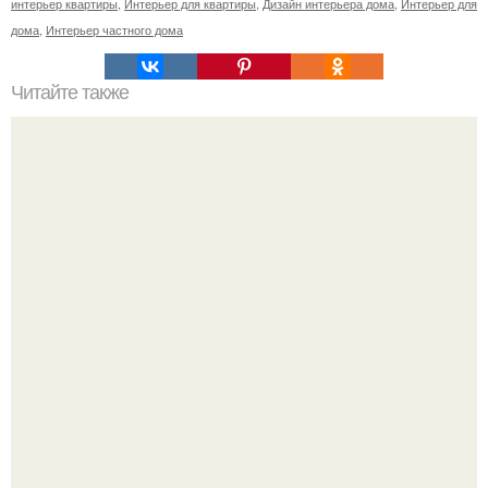
интерьер квартиры
,
Интерьер для квартиры
,
Дизайн интерьера дома
,
Интерьер для
дома
,
Интерьер частного дома
Читайте также
Пристраивается в Москву и мо.