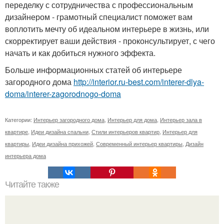
переделку с сотрудничества с профессиональным
дизайнером - грамотный специалист поможет вам
воплотить мечту об идеальном интерьере в жизнь, или
скорректирует ваши действия - проконсультирует, с чего
начать и как добиться нужного эффекта.
Больше информационных статей об интерьере
загородного дома
http://interior.ru-best.com/interer-dlya-
doma/interer-zagorodnogo-doma
Категории:
Интерьер загородного дома
,
Интерьер для дома
,
Интерьер зала в
квартире
,
Идеи дизайна спальни
,
Стили интерьеров квартир
,
Интерьер для
квартиры
,
Идеи дизайна прихожей
,
Современный интерьер квартиры
,
Дизайн
интерьера дома
Читайте также