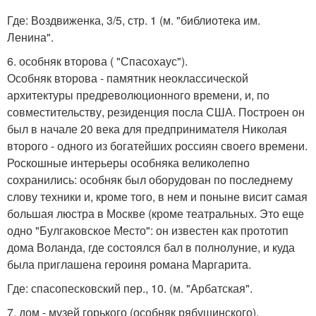
Где: Воздвиженка, 3/5, стр. 1 (м. "библиотека им.
Ленина".
6. особняк второва ( "Спасохаус").
Особняк второва - памятник неоклассической
архитектуры предреволюционного времени, и, по
совместительству, резиденция посла США. Построен он
был в начале 20 века для предпринимателя Николая
второго - одного из богатейших россиян своего времени.
Роскошные интерьеры особняка великолепно
сохранились: особняк был оборудован по последнему
слову техники и, кроме того, в нем и поныне висит самая
большая люстра в Москве (кроме театральных. Это еще
одно "Булгаковское Место": он известен как прототип
дома Воланда, где состоялся бал в полнолуние, и куда
была приглашена героиня романа Маргарита.
Где: спасопесковский пер., 10. (м. "Арбатская".
7. дом - музей горького (особняк рябушинского).