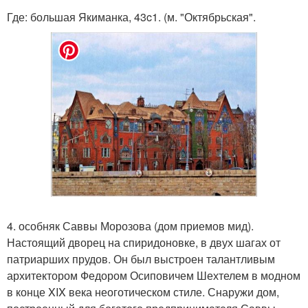
Где: большая Якиманка, 43c1. (м. "Октябрьская".
4. особняк Саввы Морозова (дом приемов мид).
Настоящий дворец на спиридоновке, в двух шагах от
патриарших прудов. Он был выстроен талантливым
архитектором Федором Осиповичем Шехтелем в модном
в конце XIX века неоготическом стиле. Снаружи дом,