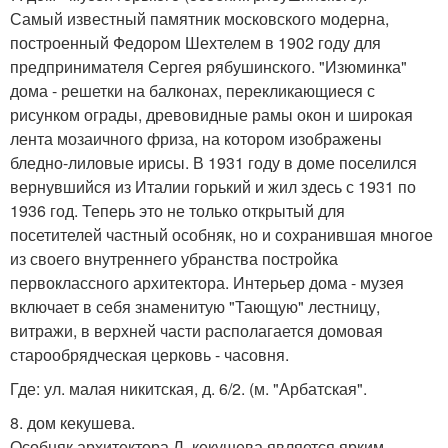
Самый известный памятник московского модерна,
построенный Федором Шехтелем в 1902 году для
предпринимателя Сергея рябушинского. "Изюминка"
дома - решетки на балконах, перекликающиеся с
рисунком ограды, древовидные рамы окон и широкая
лента мозаичного фриза, на котором изображены
бледно-лиловые ирисы. В 1931 году в доме поселился
вернувшийся из Италии горький и жил здесь с 1931 по
1936 год. Теперь это не только открытый для
посетителей частный особняк, но и сохранившая многое
из своего внутреннего убранства постройка
первоклассного архитектора. Интерьер дома - музея
включает в себя знаменитую "Тающую" лестницу,
витражи, в верхней части располагается домовая
старообрядческая церковь - часовня.
Где: ул. малая никитская, д. 6/2. (м. "Арбатская".
8. дом кекушева.
Особняк архитектора Л. кекушева является ярким