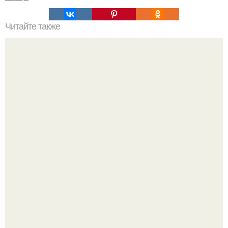
Читайте также
Несколько идей. Как из старой мебели путём её
перекраски сделать воздушный, осовремененный
вариант.