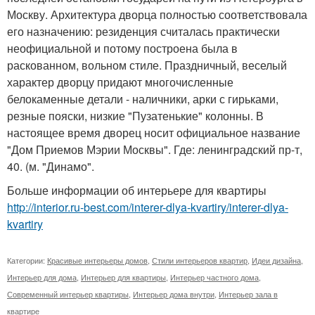
Москву. Архитектура дворца полностью соответствовала
его назначению: резиденция считалась практически
неофициальной и потому построена была в
раскованном, вольном стиле. Праздничный, веселый
характер дворцу придают многочисленные
белокаменные детали - наличники, арки с гирьками,
резные пояски, низкие "Пузатенькие" колонны. В
настоящее время дворец носит официальное название
"Дом Приемов Мэрии Москвы". Где: ленинградский пр-т,
40. (м. "Динамо".
Больше информации об интерьере для квартиры
http://interior.ru-best.com/interer-dlya-kvartiry/interer-dlya-
kvartiry
Категории:
Красивые интерьеры домов
,
Стили интерьеров квартир
,
Идеи дизайна
,
Интерьер для дома
,
Интерьер для квартиры
,
Интерьер частного дома
,
Современный интерьер квартиры
,
Интерьер дома внутри
,
Интерьер зала в
квартире